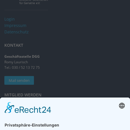
Login
Impressum
Datenschutz
KONTAKT
Geschäftsstelle DGG
Romy Laurisch
Tel.: 030 / 52 13 72 75
Mail senden
MITGLIED WERDEN
Sieben gute Gründe
für Ihre Mitgliedschaft
in der DGG entdecken.