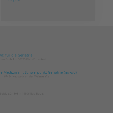
) für die Geriatrie
innen GmbH in 50725 Köln-Ehrenfeld
re Medizin mit Schwerpunkt Geriatrie (m/w/d)
t in 67434 Neustadt an der Weinstraße
Belzig gGmbH in 14806 Bad Belzig