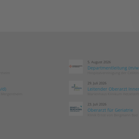
5. August 2026
Departmentleitung (m/w/d
rtheim
Hospitalvereinigung der Cellit
29. Juli 2026
/d)
Leitender Oberarzt Inne
d Mergentheim
Marienhaus Klinikum Hetzelstif
23. Juli 2026
Oberarzt für Geriatrie
Klinik Ernst von Bergmann Bad 