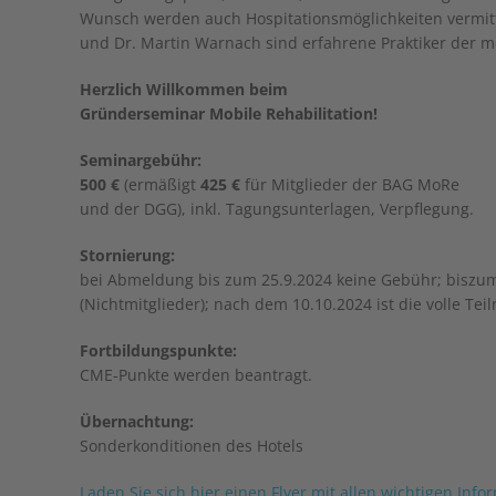
Wunsch werden auch Hospitationsmöglichkeiten vermitte
und Dr. Martin Warnach sind erfahrene Praktiker der m
Herzlich Willkommen beim
Gründerseminar Mobile Rehabilitation!
Seminargebühr:
500 €
(ermäßigt
425 €
für Mitglieder der BAG MoRe
und der DGG), inkl. Tagungsunterlagen, Verpflegung.
Stornierung:
bei Abmeldung bis zum 25.9.2024 keine Gebühr; biszum 
(Nichtmitglieder); nach dem 10.10.2024 ist die volle T
Fortbildungspunkte:
CME-Punkte werden beantragt.
Übernachtung:
Sonderkonditionen des Hotels
Laden Sie sich hier einen Flyer mit allen wichtigen In