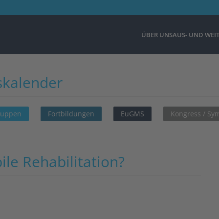
ÜBER UNS
AUS- UND WEI
skalender
ruppen
Fortbildungen
EuGMS
Kongress / S
le Rehabilitation?