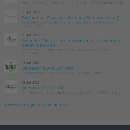
Hospitalvereinigung der Cellitinnen GmbH in 50725 Köln-Ehrenfeld
30. Juli 2026
Facharzt mit Zusatzbezeichnung Geriatrie (w/m/d)
Caritas Krankenhaus Bad Mergentheim gGmbH in 97980 Bad
Mergentheim
29. Juli 2026
Leitender Oberarzt Innere Medizin mit Schwerpunkt
Geriatrie (m/w/d)
Marienhaus Klinikum Hetzelstift in 67434 Neustadt an der
Weinstraße
23. Juli 2026
Oberarzt (m/w/d) Geriatrie
Kreiskrankenhaus Weilburg in 35781 Weilburg/Lahn
23. Juli 2026
Oberarzt für Geriatrie
Klinik Ernst von Bergmann Bad Belzig gGmbH in 14806 Bad Belzig
weitere Anzeigen im Stellenmarkt