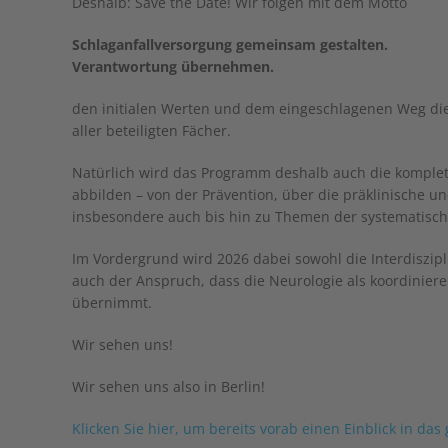
Deshalb: Save the Date! Wir folgen mit dem Motto
Schlaganfallversorgung gemeinsam gestalten.
Verantwortung übernehmen.
den initialen Werten und dem eingeschlagenen Weg dies
aller beteiligten Fächer.
Natürlich wird das Programm deshalb auch die komplet
abbilden – von der Prävention, über die präklinische un
insbesondere auch bis hin zu Themen der systematisc
Im Vordergrund wird 2026 dabei sowohl die Interdiszipli
auch der Anspruch, dass die Neurologie als koordinie
übernimmt.
Wir sehen uns!
Wir sehen uns also in Berlin!
Klicken Sie hier, um bereits vorab einen Einblick in da