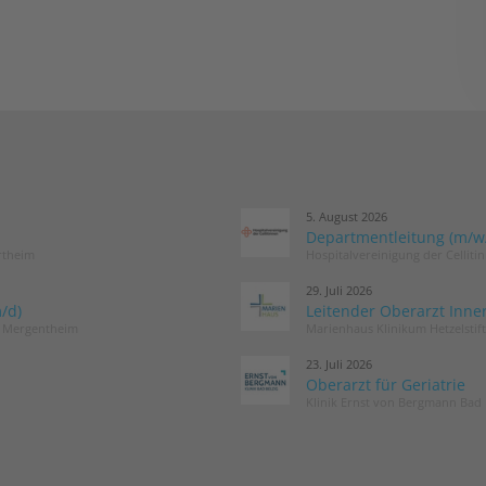
5. August 2026
Departmentleitung (m/w/d
rtheim
Hospitalvereinigung der Cellit
29. Juli 2026
/d)
Leitender Oberarzt Inne
d Mergentheim
Marienhaus Klinikum Hetzelstif
23. Juli 2026
Oberarzt für Geriatrie
Klinik Ernst von Bergmann Bad 