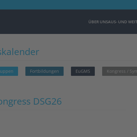
ÜBER UNS
AUS- UND WEI
skalender
ruppen
Fortbildungen
EuGMS
Kongress / S
­kongress DSG26