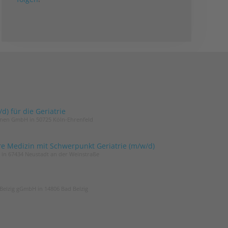
) für die Geriatrie
innen GmbH in 50725 Köln-Ehrenfeld
re Medizin mit Schwerpunkt Geriatrie (m/w/d)
t in 67434 Neustadt an der Weinstraße
Belzig gGmbH in 14806 Bad Belzig