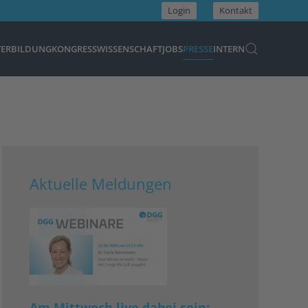
Login
Kontakt
TERBILDUNG
KONGRESS
WISSENSCHAFT
JOBS
PRESSE
INTERN
Aktuelle Meldungen
Am Mittwoch live dabei sein: