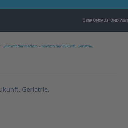
ÜBER UNS
AUS- UND WEI
Zukunft der Medizin – Medizin der Zukunft. Geriatrie.
kunft. Geriatrie.