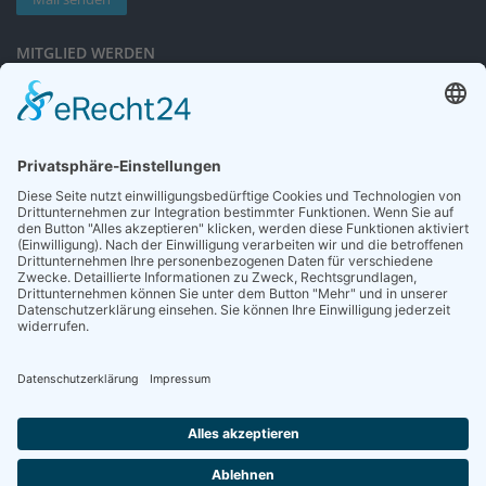
MITGLIED WERDEN
Sieben gute Gründe
für Ihre Mitgliedschaft
in der DGG entdecken.
Antrag stellen
NEWSLETTER
Neuigkeiten rund um die Geriatrie und die DGG – regelmäßig in Ihrem
Postfach.
News abonnieren
ZGG
Die Zeitschrift für Gerontologie und Geriatrie informiert über Neues aus
unserem Fach.