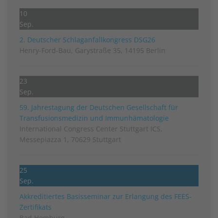
10
Sep.
2. Deutscher Schlag­anfall­kongress DSG26
Henry-Ford-Bau, Garystraße 35, 14195 Berlin
23
Sep.
59. Jahrestagung der Deutschen Gesellschaft für
Transfusionsmedizin und Immunhämatologie
International Congress Center Stuttgart ICS,
Messepiazza 1, 70629 Stuttgart
25
Sep.
Akkreditiertes Basisseminar zur Erlangung des FEES-
Zertifikats
Bad Homburg