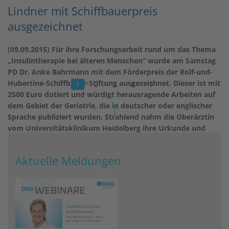
Lindner mit Schiffbauerpreis
ausgezeichnet
(09.09.2015) Für ihre Forschungsarbeit rund um das Thema
„Insulintherapie bei älteren Menschen“ wurde am Samstag
PD Dr. Anke Bahrmann mit dem Förderpreis der Rolf-und-
Hubertine-Schiffbauer-Stiftung ausgezeichnet. Dieser ist mit
1
2
3
4
2500 Euro dotiert und würdigt herausragende Arbeiten auf
dem Gebiet der Geriatrie, die in deutscher oder englischer
Sprache publiziert wurden. Strahlend nahm die Oberärztin
vom Universitätsklinikum Heidelberg ihre Urkunde und
einen Strauß Blumen von Kongresspräsident PD Dr. Rupert
Püllen entgegen und vergaß nicht zu betonen: „Ohne meine
Aktuelle Meldungen
fleißigen Doktoranden hätte ich viele wichtige Daten nicht
erfassen und veröffentlichen können. Ihnen gilt mein
besonderer Dank!“.
weiterlesen