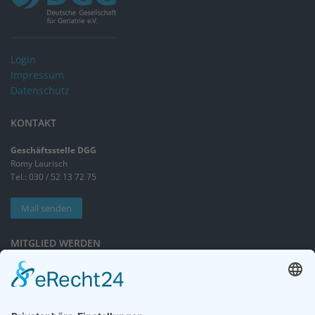
Login
Impressum
Datenschutz
KONTAKT
Geschäftsstelle DGG
Romy Laurisch
Tel.: 030 / 52 13 72 75
Mail senden
MITGLIED WERDEN
Sieben gute Gründe
für Ihre Mitgliedschaft
in der DGG entdecken.