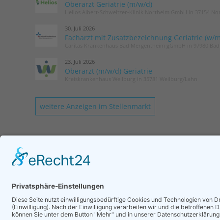
Oberarzt Geriatrie (m/w/d)
Helios Albert-Schweitzer-Klinik Northeim GmbH in 37154 No
30. Juli 2026
Facharzt mit Zusatzbezeichnung Geriatrie (w/m
Caritas Krankenhaus Bad Mergentheim gGmbH in 97980 Ba
23. Juli 2026
Oberarzt (m/w/d) Geriatrie
Kreiskrankenhaus Weilburg in 35781 Weilburg/Lahn
weitere Anzeigen im Stellenmarkt
KONTAKT
Geschäftsstelle DGG
Romy Laurisch
Tel.: 030 / 52 13 72 75
Login