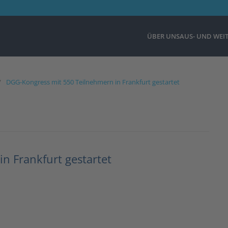
ÜBER UNS
AUS- UND WEI
DGG-Kongress mit 550 Teilnehmern in Frankfurt gestartet
n Frankfurt gestartet