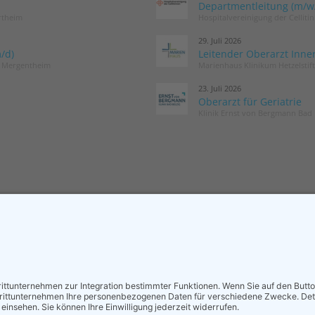
Departmentleitung (m/w/d
rtheim
Hospitalvereinigung der Cellit
29. Juli 2026
/d)
Leitender Oberarzt Inne
d Mergentheim
Marienhaus Klinikum Hetzelstif
23. Juli 2026
Oberarzt für Geriatrie
Klinik Ernst von Bergmann Bad 
MITGLIED WERDEN
NEWSLETT
Sieben gute Gründe
Neuigkeiten r
für Ihre Mitgliedschaft
und die DGG –
in der DGG entdecken.
Postfach.