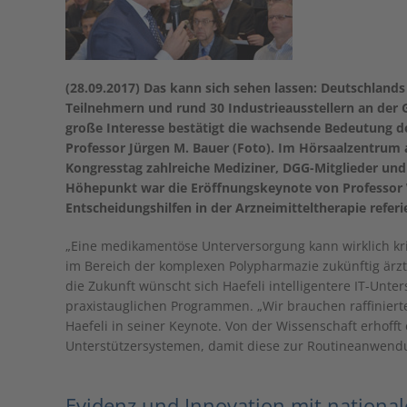
(28.09.2017) Das kann sich sehen lassen: Deutschlands
Teilnehmern und rund 30 Industrieausstellern an der 
große Interesse bestätigt die wachsende Bedeutung de
Professor Jürgen M. Bauer (Foto). Im Hörsaalzentru
Kongresstag zahlreiche Mediziner, DGG-Mitglieder und
Höhepunkt war die Eröffnungskeynote von Professor Wa
Entscheidungshilfen in der Arzneimitteltherapie referi
„Eine medikamentöse Unterversorgung kann wirklich kriti
im Bereich der komplexen Polypharmazie zukünftig ärzt
die Zukunft wünscht sich Haefeli intelligentere IT-Unt
praxistauglichen Programmen. „Wir brauchen raffinierte
Haefeli in seiner Keynote. Von der Wissenschaft erhofft
Unterstützersystemen, damit diese zur Routineanwend
Evidenz und Innovation mit nationa