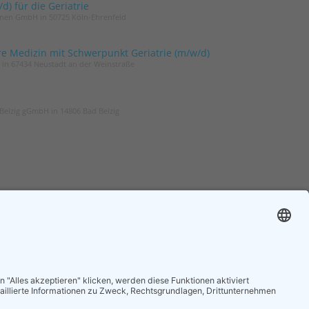
) für die Geriatrie
innen GmbH in 50725 Köln-Ehrenfeld
re Medizin mit Schwerpunkt Geriatrie (m/w/d)
t in 67434 Neustadt an der Weinstraße
Belzig gGmbH in 14806 Bad Belzig
ER
ZGG
und um die Geriatrie
Die Zeitschrift für Gerontologie und
 regelmäßig in Ihrem
Geriatrie informiert über Neues aus
unserem Fach.