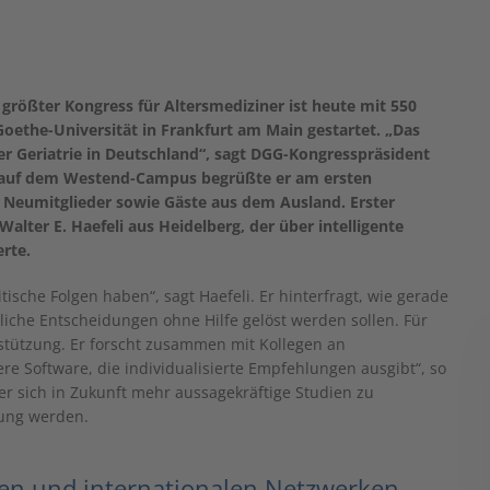
 größter Kongress für Altersmediziner ist heute mit 550
Goethe-Universität in Frankfurt am Main gestartet. „Das
r Geriatrie in Deutschland“, sagt DGG-Kongresspräsident
m auf dem Westend-Campus begrüßte er am ersten
 Neumitglieder sowie Gäste aus dem Ausland. Erster
lter E. Haefeli aus Heidelberg, der über intelligente
erte.
sche Folgen haben“, sagt Haefeli. Er hinterfragt, wie gerade
liche Entscheidungen ohne Hilfe gelöst werden sollen. Für
erstützung. Er forscht zusammen mit Kollegen an
re Software, die individualisierte Empfehlungen ausgibt“, so
 er sich in Zukunft mehr aussagekräftige Studien zu
ung werden.
len und internationalen Netzwerken