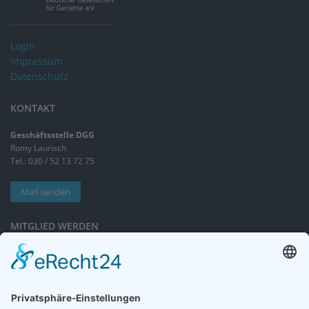
Login
Impressum
Datenschutz
KONTAKT
Geschäftsstelle DGG
Romy Laurisch
Tel.: 030 / 52 13 72 75
Mail senden
MITGLIED WERDEN
Sieben gute Gründe
für Ihre Mitgliedschaft
in der DGG entdecken.