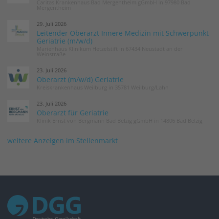
Caritas Krankenhaus Bad Mergentheim gGmbH in 97980 Bad
Mergentheim
29. Juli 2026
Leitender Oberarzt Innere Medizin mit Schwerpunkt
Geriatrie (m/w/d)
Marienhaus Klinikum Hetzelstift in 67434 Neustadt an der
Weinstraße
23. Juli 2026
Oberarzt (m/w/d) Geriatrie
Kreiskrankenhaus Weilburg in 35781 Weilburg/Lahn
23. Juli 2026
Oberarzt für Geriatrie
Klinik Ernst von Bergmann Bad Belzig gGmbH in 14806 Bad Belzig
weitere Anzeigen im Stellenmarkt