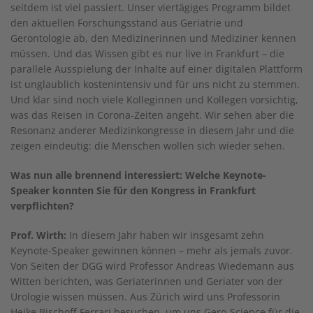
seitdem ist viel passiert. Unser viertägiges Programm bildet
den aktuellen Forschungsstand aus Geriatrie und
Gerontologie ab, den Medizinerinnen und Mediziner kennen
müssen. Und das Wissen gibt es nur live in Frankfurt – die
parallele Ausspielung der Inhalte auf einer digitalen Plattform
ist unglaublich kostenintensiv und für uns nicht zu stemmen.
Und klar sind noch viele Kolleginnen und Kollegen vorsichtig,
was das Reisen in Corona-Zeiten angeht. Wir sehen aber die
Resonanz anderer Medizinkongresse in diesem Jahr und die
zeigen eindeutig: die Menschen wollen sich wieder sehen.
Was nun alle brennend interessiert: Welche Keynote-
Speaker konnten Sie für den Kongress in Frankfurt
verpflichten?
Prof. Wirth:
In diesem Jahr haben wir insgesamt zehn
Keynote-Speaker gewinnen können – mehr als jemals zuvor.
Von Seiten der DGG wird Professor Andreas Wiedemann aus
Witten berichten, was Geriaterinnen und Geriater von der
Urologie wissen müssen. Aus Zürich wird uns Professorin
Heike Bischoff-Ferrari besuchen, um uns Gero-Science für die