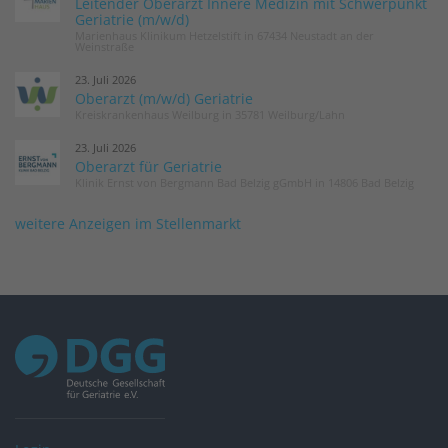
Leitender Oberarzt Innere Medizin mit Schwerpunkt
Geriatrie (m/w/d)
Marienhaus Klinikum Hetzelstift in 67434 Neustadt an der
Weinstraße
23. Juli 2026
Oberarzt (m/w/d) Geriatrie
Kreiskrankenhaus Weilburg in 35781 Weilburg/Lahn
23. Juli 2026
Oberarzt für Geriatrie
Klinik Ernst von Bergmann Bad Belzig gGmbH in 14806 Bad Belzig
weitere Anzeigen im Stellenmarkt