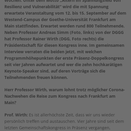
Wochen. Unter dem Motto „Altern im Spannungsfeld von
Resilienz und Vulnerabilität“ wird die mit Spannung
erwartete Veranstaltung vom 12. bis 15. September auf dem
Westend-Campus der Goethe-Universität Frankfurt am
Main stattfinden. Erwartet werden rund 800 Teilnehmende.
Neben Professor Andreas Simm (Foto, links) von der DGGG
hat Professor Rainer Wirth (DGG, Foto rechts) die
Präsidentschaft für diesen Kongress inne. Im gemeinsamen
Interview verraten die beiden jetzt, mit welchen
Programmhöhepunkten der erste Präsenz-Doppelkongress
seit vier Jahren aufwartet und wer die zehn hochkarätigen
Keynote-Speaker sind, auf deren Vorträge sich die
Teilnehmenden freuen können.
Herr Professor Wirth, warum lohnt trotz möglicher Corona-
Nachwehen die Reise zum Kongress nach Frankfurt am
Main?
Prof. Wirth:
Es ist allerhöchste Zeit, dass wir uns wieder
persönlich treffen und austauschen. Vier Jahre sind seit dem
letzten Gemeinschaftskongress in Präsenz vergangen,