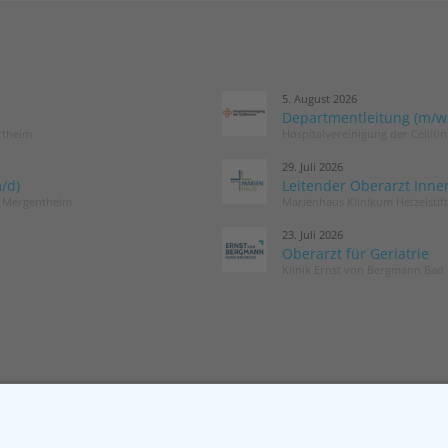
5. August 2026
Departmentleitung (m/w/d
rtheim
Hospitalvereinigung der Cellit
29. Juli 2026
/d)
Leitender Oberarzt Inne
d Mergentheim
Marienhaus Klinikum Hetzelstif
23. Juli 2026
Oberarzt für Geriatrie
Klinik Ernst von Bergmann Bad 
MITGLIED WERDEN
NEWSLETT