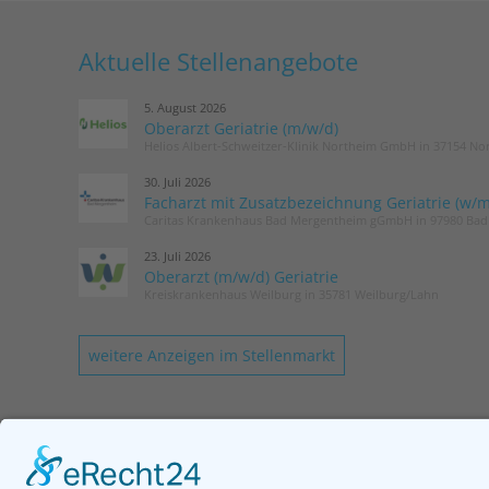
Aktuelle Stellenangebote
5. August 2026
Oberarzt Geriatrie (m/w/d)
Helios Albert-Schweitzer-Klinik Northeim GmbH in 37154 No
30. Juli 2026
Facharzt mit Zusatzbezeichnung Geriatrie (w/m
Caritas Krankenhaus Bad Mergentheim gGmbH in 97980 Ba
23. Juli 2026
Oberarzt (m/w/d) Geriatrie
Kreiskrankenhaus Weilburg in 35781 Weilburg/Lahn
weitere Anzeigen im Stellenmarkt
KONTAKT