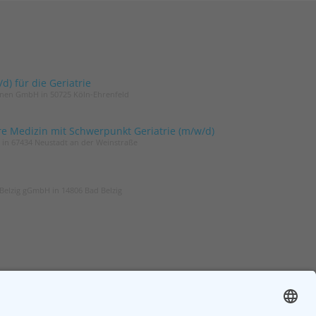
) für die Geriatrie
innen GmbH in 50725 Köln-Ehrenfeld
re Medizin mit Schwerpunkt Geriatrie (m/w/d)
t in 67434 Neustadt an der Weinstraße
Belzig gGmbH in 14806 Bad Belzig
ER
ZGG