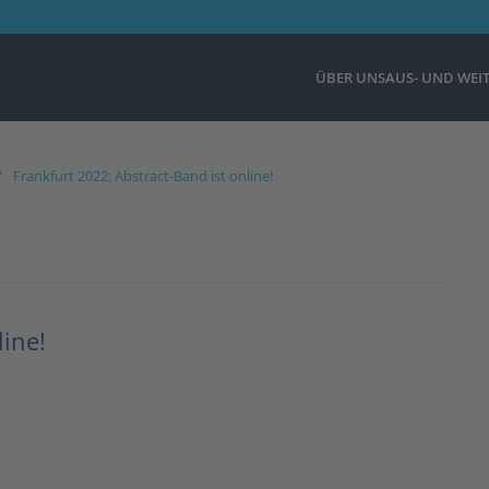
ÜBER UNS
AUS- UND WEI
Frankfurt 2022: Abstract-Band ist online!
line!