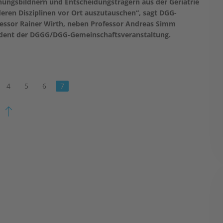
nungsbildnern und Entscheidungsträgern aus der Geriatrie
eren Disziplinen vor Ort auszutauschen“, sagt DGG-
fessor Rainer Wirth, neben Professor Andreas Simm
dent der DGGG/DGG-Gemeinschaftsveranstaltung.
4
5
6
7