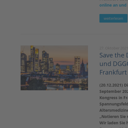
online an und 
weiterlesen
27. Oktober 202
Save the 
und DGGG
Frankfur
(20.12.2021) D
September 2022
Kongress in F
Spannungsfeld 
Altersmedizin
„Notieren Sie 
Wir laden Sie 