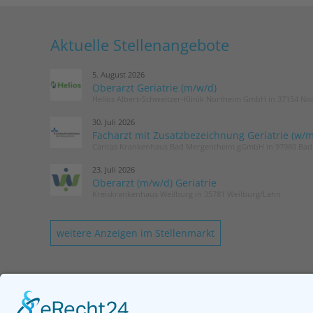
Aktuelle Stellenangebote
5. August 2026
Oberarzt Geriatrie (m/w/d)
Helios Albert-Schweitzer-Klinik Northeim GmbH in 37154 No
30. Juli 2026
Facharzt mit Zusatzbezeichnung Geriatrie (w/m
Caritas Krankenhaus Bad Mergentheim gGmbH in 97980 Ba
23. Juli 2026
Oberarzt (m/w/d) Geriatrie
Kreiskrankenhaus Weilburg in 35781 Weilburg/Lahn
weitere Anzeigen im Stellenmarkt