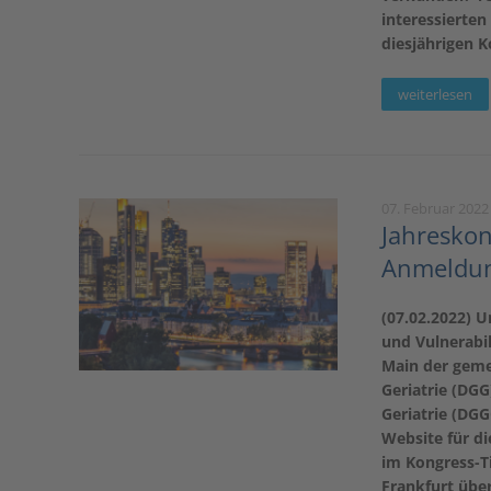
interessierten
diesjährigen K
weiterlesen
07. Februar 2022
Jahresko
Anmeldung
(07.02.2022) 
und Vulnerabil
Main der geme
Geriatrie (DGG
Geriatrie (DGG
Website für di
im Kongress-Ti
Frankfurt übe