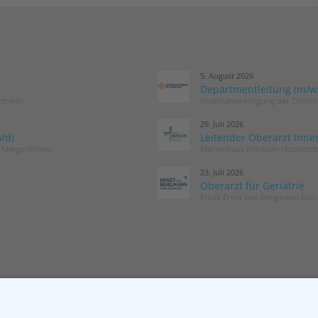
5. August 2026
Departmentleitung (m/w/d
rtheim
Hospitalvereinigung der Cellit
29. Juli 2026
/d)
Leitender Oberarzt Inne
d Mergentheim
Marienhaus Klinikum Hetzelstif
23. Juli 2026
Oberarzt für Geriatrie
Klinik Ernst von Bergmann Bad 