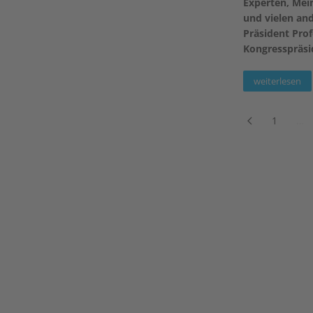
Experten, Mei
und vielen and
Präsident Pro
Kongresspräsi
weiterlesen
1
…