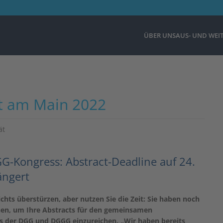
ÜBER UNS
AUS- UND WEI
rt am Main 2022
ät
-Kongress: Abstract-Deadline auf 24.
ängert
ichts überstürzen, aber nutzen Sie die Zeit: Sie haben noch
en, um Ihre Abstracts für den gemeinsamen
s der DGG und DGGG einzureichen. „Wir haben bereits