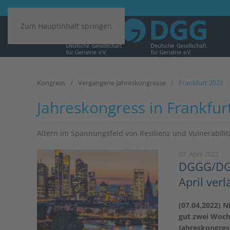
Zum Hauptinhalt springen
Kongress
Vergangene Jahreskongresse
Frankfurt 2022
Jahreskongress in Frankfu
Altern im Spannungsfeld von Resilienz und Vulnerabilit
07. April 2022
DGGG/DGG
April verl
(07.04.2022) N
gut zwei Woch
Jahreskongres