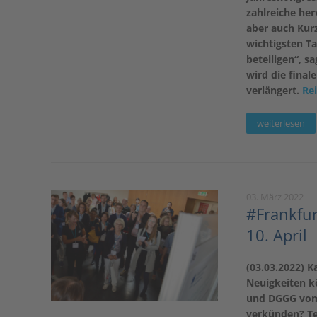
zahlreiche her
aber auch Kurz
wichtigsten Ta
beteiligen“, s
wird die final
verlängert.
Rei
weiterlesen
03. März 2022
#Frankfur
10. April
(03.03.2022) 
Neuigkeiten k
und DGGG vom 
verkünden? Tei