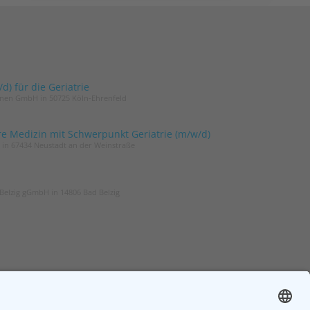
) für die Geriatrie
innen GmbH in 50725 Köln-Ehrenfeld
re Medizin mit Schwerpunkt Geriatrie (m/w/d)
t in 67434 Neustadt an der Weinstraße
Belzig gGmbH in 14806 Bad Belzig