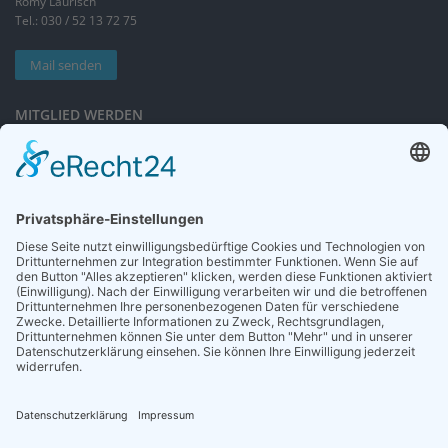
Romy Laurisch
Tel.: 030 / 52 13 72 75
Mail senden
MITGLIED WERDEN
Sieben gute Gründe
für Ihre Mitgliedschaft
in der DGG entdecken.
Antrag stellen
NEWSLETTER
Neuigkeiten rund um die Geriatrie und die DGG – regelmäßig in Ihrem
Postfach.
News abonnieren
ZGG