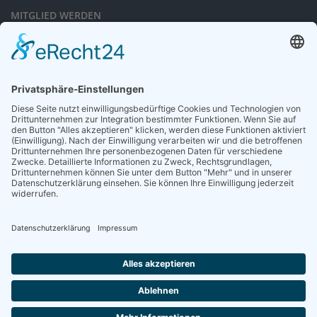
MITGLIED WERDEN
Sieben gute Gründe
für Ihre Mitgliedschaft
in der DGG entdecken.
Antrag stellen
NEWSLETTER
Neuigkeiten rund um die Geriatrie und die DGG – regelmäßig in Ihrem
Postfach.
News abonnieren
ZGG
Die Zeitschrift für Gerontologie und Geriatrie informiert über Neues aus
unserem Fach.
Online lesen