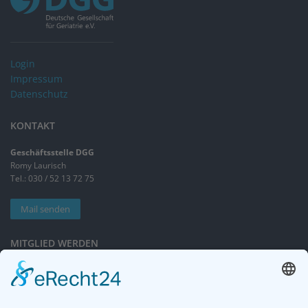
Login
Impressum
Datenschutz
KONTAKT
Geschäftsstelle DGG
Romy Laurisch
Tel.: 030 / 52 13 72 75
Mail senden
MITGLIED WERDEN
Sieben gute Gründe
für Ihre Mitgliedschaft
in der DGG entdecken.