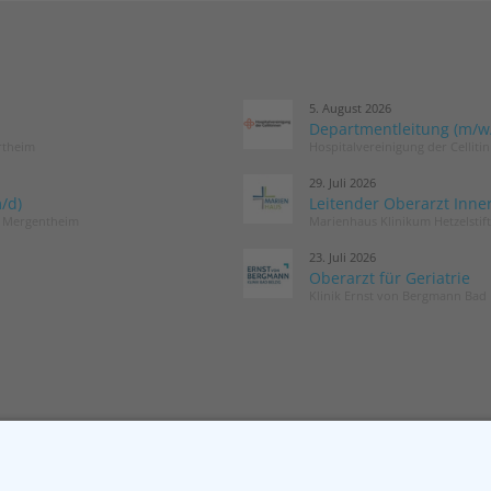
5. August 2026
Departmentleitung (m/w/d
rtheim
Hospitalvereinigung der Cellit
29. Juli 2026
/d)
Leitender Oberarzt Inne
d Mergentheim
Marienhaus Klinikum Hetzelstif
23. Juli 2026
Oberarzt für Geriatrie
Klinik Ernst von Bergmann Bad 
MITGLIED WERDEN
NEWSLETT