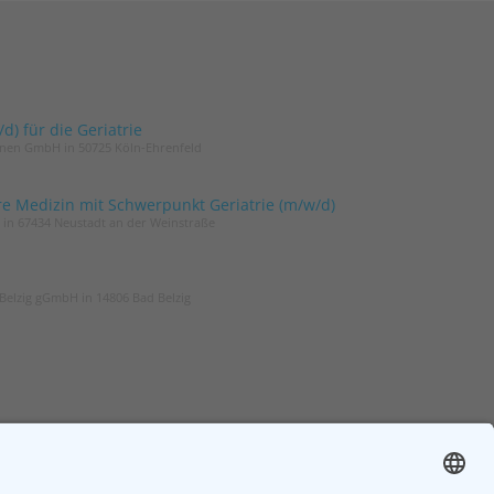
) für die Geriatrie
innen GmbH in 50725 Köln-Ehrenfeld
re Medizin mit Schwerpunkt Geriatrie (m/w/d)
t in 67434 Neustadt an der Weinstraße
Belzig gGmbH in 14806 Bad Belzig
ER
ZGG