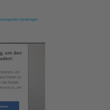
haryngealen Dysphagie
g, um den
laden!
nbieters, um
kann Daten zu
 die Details
ervice zu, um
ieren