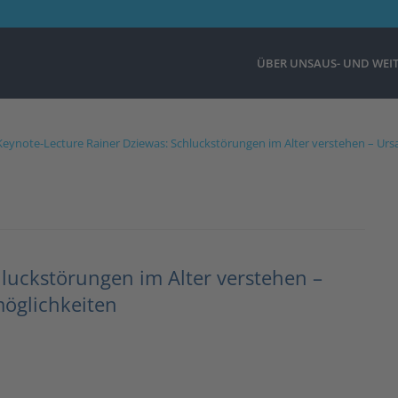
ÜBER UNS
AUS- UND WEI
Keynote-Lecture Rainer Dziewas: Schluckstörungen im Alter verstehen – Ur
luckstörungen im Alter verstehen –
öglichkeiten