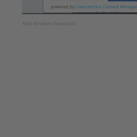
powered by
Usercentrics Consent Manage
&
eRecht24
Foto: Klinikum Osnabrück