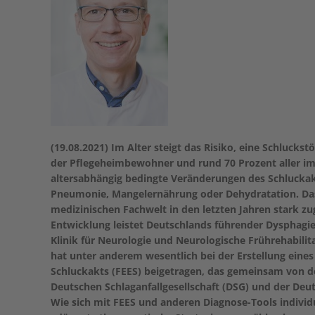
(19.08.2021) Im Alter steigt das Risiko, eine Schluckst
der Pflegeheimbewohner und rund 70 Prozent aller im
altersabhängig bedingte Veränderungen des Schluckak
Pneumonie, Mangelernährung oder Dehydratation. Das
medizinischen Fachwelt in den letzten Jahren stark z
Entwicklung leistet Deutschlands führender Dysphagie-
Klinik für Neurologie und Neurologische Frührehabil
hat unter anderem wesentlich bei der Erstellung eine
Schluckakts (FEES) beigetragen, das gemeinsam von de
Deutschen Schlaganfallgesellschaft (DSG) und der Deut
Wie sich mit FEES und anderen Diagnose-Tools indivi