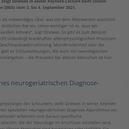
 zeigt Dziewas in seiner Keynote-Lecture beim Online-
ie (DGG) vom 2. bis 4. September 2021.
 als notwendiges Übel, was mit dem Älterwerden assoziiert
ärztlichen Rat ein. Umso wichtiger ist es, dass wir
andeln können“, sagt Dziewas. So gibt es zum Beispiel
icht unbedingt krankhaften altersphysiologischen Prozessen
d Geschmackswahrnehmung, Mundtrockenheit oder die
gibt es Schluckstörungen, die auch mit neurologischen
inhergehen – die Prävalenz bei älteren Menschen ist hier
ines neurogeriatrischen Diagnose-
hysiologie des Schluckens stellt Dziewas in seiner Keynote-
nen speziellen neurogeriatrischen Diagnose-Algorithmus vor.
ngsmuster erkennen und daraus spezifische
 ableiten, die der Neurologe im Anschluss vorstellen wird.
i älteren Menschen sind heutzutage sehr vielfältig. Sie