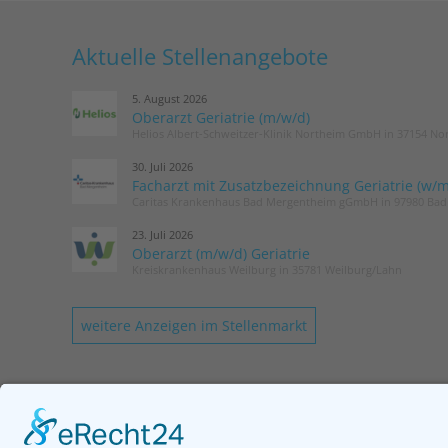
Aktuelle Stellenangebote
5. August 2026
Oberarzt Geriatrie (m/w/d)
Helios Albert-Schweitzer-Klinik Northeim GmbH in 37154 No
30. Juli 2026
Facharzt mit Zusatzbezeichnung Geriatrie (w/m
Caritas Krankenhaus Bad Mergentheim gGmbH in 97980 Ba
23. Juli 2026
Oberarzt (m/w/d) Geriatrie
Kreiskrankenhaus Weilburg in 35781 Weilburg/Lahn
weitere Anzeigen im Stellenmarkt
KONTAKT