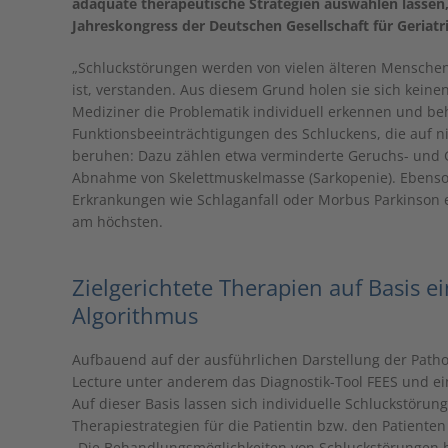
adäquate therapeutische Strategien auswählen lassen,
Jahreskongress der Deutschen Gesellschaft für Geriatr
„Schluckstörungen werden von vielen älteren Menschen
ist, verstanden. Aus diesem Grund holen sie sich keinen 
Mediziner die Problematik individuell erkennen und beh
Funktionsbeeinträchtigungen des Schluckens, die auf n
beruhen: Dazu zählen etwa verminderte Geruchs- un
Abnahme von Skelettmuskelmasse (Sarkopenie). Ebenso 
Erkrankungen wie Schlaganfall oder Morbus Parkinson e
am höchsten.
Zielgerichtete Therapien auf Basis e
Algorithmus
Aufbauend auf der ausführlichen Darstellung der Pathop
Lecture unter anderem das Diagnostik-Tool FEES und ei
Auf dieser Basis lassen sich individuelle Schluckstöru
Therapiestrategien für die Patientin bzw. den Patienten
„Die Behandlungsmöglichkeiten von Schluckstörungen be