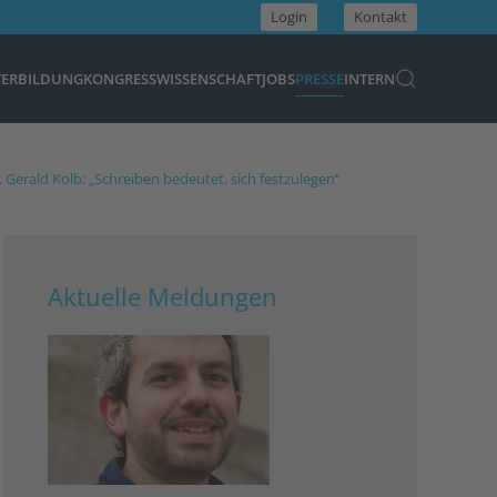
Login
Kontakt
TERBILDUNG
KONGRESS
WISSENSCHAFT
JOBS
PRESSE
INTERN
 Gerald Kolb: „Schreiben bedeutet, sich festzulegen“
Aktuelle Meldungen