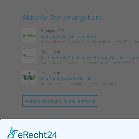
Aktuelle Stellenangebote
5. August 2026
Oberarzt Geriatrie (m/w/d)
Helios Albert-Schweitzer-Klinik Northeim GmbH in 37154 No
30. Juli 2026
Facharzt mit Zusatzbezeichnung Geriatrie (w/m
Caritas Krankenhaus Bad Mergentheim gGmbH in 97980 Ba
23. Juli 2026
Oberarzt (m/w/d) Geriatrie
Kreiskrankenhaus Weilburg in 35781 Weilburg/Lahn
weitere Anzeigen im Stellenmarkt
KONTAKT