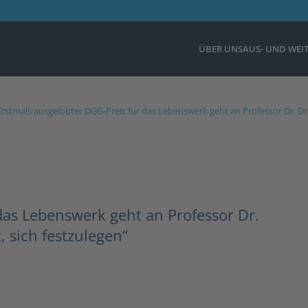
ÜBER UNS
AUS- UND WEI
Erstmals ausgelobter DGG-Preis für das Lebenswerk geht an Professor Dr. Dr.
das Lebenswerk geht an Professor Dr.
, sich festzulegen“