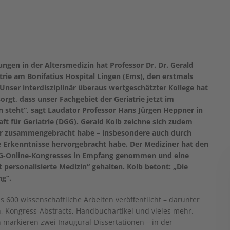
ungen in der Altersmedizin hat Professor Dr. Dr. Gerald
iatrie am Bonifatius Hospital Lingen (Ems), den erstmals
Unser interdisziplinär überaus wertgeschätzter Kollege hat
gt, dass unser Fachgebiet der Geriatrie jetzt im
n steht“, sagt Laudator Professor Hans Jürgen Heppner in
ft für Geriatrie (DGG). Gerald Kolb zeichne sich zudem
her zusammengebracht habe – insbesondere auch durch
eue Erkenntnisse hervorgebracht habe. Der Mediziner hat den
G-Online-Kongresses in Empfang genommen und eine
 personalisierte Medizin“ gehalten. Kolb betont: „Die
ng“.
 600 wissenschaftliche Arbeiten veröffentlicht – darunter
en, Kongress-Abstracts, Handbuchartikel und vieles mehr.
n markieren zwei Inaugural-Dissertationen – in der