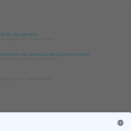
) für die Geriatrie
innen GmbH in 50725 Köln-Ehrenfeld
re Medizin mit Schwerpunkt Geriatrie (m/w/d)
t in 67434 Neustadt an der Weinstraße
Belzig gGmbH in 14806 Bad Belzig
ER
ZGG