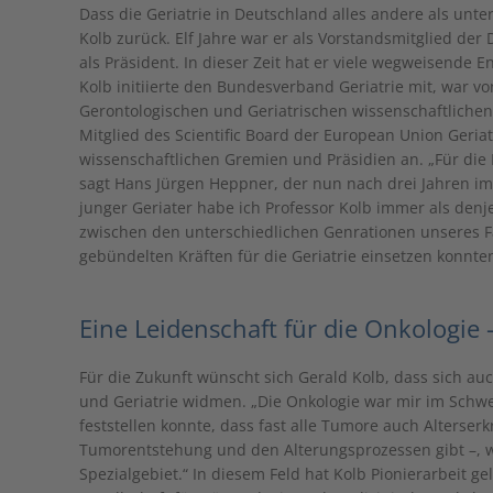
Dass die Geriatrie in Deutschland alles andere als unter
Kolb zurück. Elf Jahre war er als Vorstandsmitglied der 
als Präsident. In dieser Zeit hat er viele wegweisende 
Kolb initiierte den Bundesverband Geriatrie mit, war 
Gerontologischen und Geriatrischen wissenschaftlichen
Mitglied des Scientific Board der European Union Geria
wissenschaftlichen Gremien und Präsidien an. „Für die D
sagt Hans Jürgen Heppner, der nun nach drei Jahren im 
junger Geriater habe ich Professor Kolb immer als de
zwischen den unterschiedlichen Genrationen unseres F
gebündelten Kräften für die Geriatrie einsetzen konnte
Eine Leidenschaft für die Onkologie 
Für die Zukunft wünscht sich Gerald Kolb, dass sich au
und Geriatrie widmen. „Die Onkologie war mir im Schwer
feststellen konnte, dass fast alle Tumore auch Alterser
Tumorentstehung und den Alterungsprozessen gibt –, wa
Spezialgebiet.“ In diesem Feld hat Kolb Pionierarbeit g