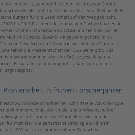
repräsentiert ist, geht auf die Lebensleistung von Gerald
Deutschen Gesellschaft für Geriatrie aktiv – von 2003 bis 2005
Entscheidungen für die Gesellschaft auf den Weg gebracht.
von 2008 bis 2015 Präsident des damaligen Dachverbandes der
 Gesellschaften Deutschlands (DVGG) und seit 2006 war er
tric Medicine Society (EuGMS) – insgesamt gehörte er 16
eutsche Gesellschaft für Geriatrie war Kolb ein Glückfalls“,
Amt selbst die Präsidentschaft der DGG weitergibt. „Als
njenigen wahrgenommen, der eine Brücke geschlagen hat
aches. Er hat alle zusammengeführt, damit wir uns mit
n“, sagt Heppner.
– Pionierarbeit in frühen Forscherjahren
ch Nachwuchswissenschaftler der Schnittstelle von Onkologie
punkt immer wichtig. Als ich als junger Wissenschaftler
krankungen sind – und es viele Parallelen zwischen der
r für mich klar: die geriatrische Onkologie wird mein
eleistet, 1999 hat er zusammen mit der Deutschen