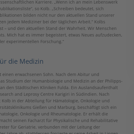
issenschaftlichen Karriere. „Wenn ich an mein Lebenswerk
likationsliste“, so Kolb. „Schreiben bedeutet, sich
blikationen bilden nicht nur den aktuellen Stand unserer
tzen jedem Mediziner bei der täglichen Arbeit.“ Kolbs
g ist – und den aktuellen Stand der Wahrheit. Wir Menschen
ts. Mich hat es immer begeistert, etwas Neues aufzudecken,
der experimentellen Forschung.“
ür die Medizin
hat einen erwachsenen Sohn. Nach dem Abitur und
das Studium der Humanbiologie und Medizin an der Philipps-
r an den Städtischen Kliniken Fulda. Ein Auslandsaufenthalt
Research and Leprosy Centre Karigiri in Südindien. Nach
 Kolb in der Abteilung für Hämatologie, Onkologie und
itätsklinikums Gießen und Marburg, beschäftigt sich ein
tologie, Onkologie und Rheumatologie. Er erhält die
cht seinen Facharzt für Physikalische und Rehabilitative
reter für Geriatrie, verbunden mit der Leitung der
r-Jahre ab, stattdessen forcierte er seine Arbeit in Lingen