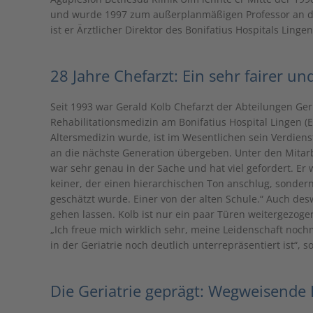
und wurde 1997 zum außerplanmäßigen Professor an der
ist er Ärztlicher Direktor des Bonifatius Hospitals Lingen
28 Jahre Chefarzt: Ein sehr fairer un
Seit 1993 war Gerald Kolb Chefarzt der Abteilungen Ger
Rehabilitationsmedizin am Bonifatius Hospital Lingen (
Altersmedizin wurde, ist im Wesentlichen sein Verdienst
an die nächste Generation übergeben. Unter den Mitar
war sehr genau in der Sache und hat viel gefordert. Er w
keiner, der einen hierarchischen Ton anschlug, sondern
geschätzt wurde. Einer von der alten Schule.“ Auch des
gehen lassen. Kolb ist nur ein paar Türen weitergezog
„Ich freue mich wirklich sehr, meine Leidenschaft noc
in der Geriatrie noch deutlich unterrepräsentiert ist“, s
Die Geriatrie geprägt: Wegweisende 