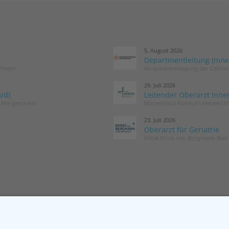
5. August 2026
Departmentleitung (m/w/d
rtheim
Hospitalvereinigung der Cellit
29. Juli 2026
/d)
Leitender Oberarzt Inne
d Mergentheim
Marienhaus Klinikum Hetzelstif
23. Juli 2026
Oberarzt für Geriatrie
Klinik Ernst von Bergmann Bad 
MITGLIED WERDEN
NEWSLETT