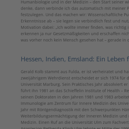
Humanbiologie und in der Medizin – den Start seiner w
denke, dann verbinde ich das automatisch mit meiner Pub
festzulegen. Und das machen wir: Wissenschaftliche Pu
Erkenntnisse ab – sie legen sie verbindlich fest und nu
Motivation dabei: „Ich wollte immer finden, was richti
erkennen ja nur Gesetzmäßigkeiten und erschaffen nich
was vorher noch kein Mensch gesehen hat – gerade in 
Hessen, Indien, Emsland: Ein Leben f
Gerald Kolb stammt aus Fulda, er ist verheiratet und 
zweijährigem Wehrdienst entscheidet er sich 1974 für 
Universität Marburg. Sein Praktisches Jahr absolviert e
führt ihn 1981 an das Schieffelin Institute of Health – 
seinen Doktoraten in den Jahren 1981 und 1983 arbeitet
Immunologie am Zentrum für Innere Medizin des Univers
Jahr mit Röntgendiagnostik mit den Schwerpunkten Häma
Weiterbildungsermächtigung der Inneren Medizin und ma
Medizin. Einen Ruf an die Universität Ulm zum Fachvert
Agaplesion Bethesda Klinik Ulm lehnte er Mitte der 1990e