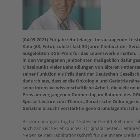
(04.09.2021) Für jahrzehntelange, herausragende Leist
Kolb (68, Foto), zuletzt fast 30 Jahre Chefarzt der Ger
ausgelobten DGG-Preis für das Lebenswerk erhalten. „
in den vergangenen Jahrzehnten maßgeblich dafür gesor
Mittelpunkt vieler Behandlungen von älteren Patiente
seiner Funktion als Präsident der Deutschen Gesellscha
dadurch aus, dass er die Onkologie und Geriatrie nä
seine intensive wissenschaftliche Arbeit, die viele n
Preis am vergangenen Donnerstag im Rahmen des DG
Special-Lecture zum Thema „Geriatrische Onkologie ist
Geriatrie braucht verstärkt eigene Grundlagenforschu
Bis zum heutigen Tag hat Professor Gerald Kolb mehr als
auch zahlreiche Lehrbücher, Originalarbeiten, Leitlini
Neben seiner Habilitationsschrift für die Innere Medizi