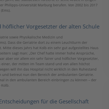
 Philipps-Universität Marburg berufen. Von 2002 bis 2017
 (Ems).
d höflicher Vorgesetzter der alten Schule
iatrie sowie Physikalische Medizin und
Ems). Dass die Geriatrie dort zu einem Leuchtturm der
. Mitte dieses Jahrs hat Kolb ein sehr gut aufgestelltes Haus
beitern sagt man: „Der Chef hatte immer hohe Ansprüche,
ar aber vor allem ein sehr fairer und höflicher Vorgesetzter,
 einer, der mitten im Team stand und von allen höchst
wegen will ihn das Hospital nicht wirklich in den Ruhestand
en und betreut nun den Bereich der ambulanten Geriatrie.
hmal in den ambulanten Bereich einbringen zu können – der
o Kolb.
Entscheidungen für die Gesellschaft