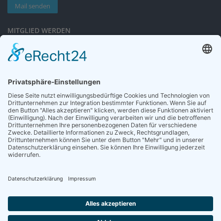
Mail senden
MITGLIED WERDEN
Sieben gute Gründe
für Ihre Mitgliedschaft
in der DGG entdecken.
Antrag stellen
NEWSLETTER
Neuigkeiten rund um die Geriatrie und die DGG – regelmäßig in Ihrem
Postfach.
News abonnieren
ZGG
Die Zeitschrift für Gerontologie und Geriatrie informiert über Neues aus
unserem Fach.