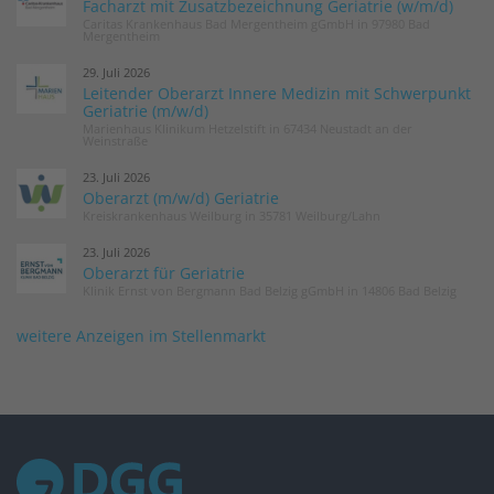
Facharzt mit Zusatzbezeichnung Geriatrie (w/m/d)
Caritas Krankenhaus Bad Mergentheim gGmbH in 97980 Bad
Mergentheim
29. Juli 2026
Leitender Oberarzt Innere Medizin mit Schwerpunkt
Geriatrie (m/w/d)
Marienhaus Klinikum Hetzelstift in 67434 Neustadt an der
Weinstraße
23. Juli 2026
Oberarzt (m/w/d) Geriatrie
Kreiskrankenhaus Weilburg in 35781 Weilburg/Lahn
23. Juli 2026
Oberarzt für Geriatrie
Klinik Ernst von Bergmann Bad Belzig gGmbH in 14806 Bad Belzig
weitere Anzeigen im Stellenmarkt