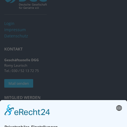
Login
Impressum
Datenschutz
KONTAKT
Geschäftsstelle DGG
Romy Laurisch
Tel.: 030 / 52 13 72 75
Mail senden
MITGLIED WERDEN
Sieben gute Gründe
für Ihre Mitgliedschaft
in der DGG entdecken.