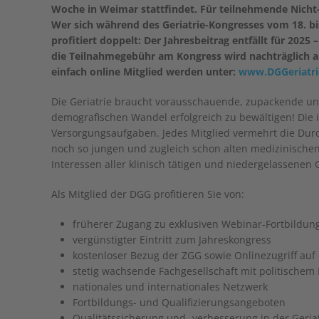
Woche in Weimar stattfindet. Für teilnehmende Nicht
Wer sich während des Geriatrie-Kongresses vom 18. bis
profitiert doppelt: Der Jahresbeitrag entfällt für 2025 
die Teilnahmegebühr am Kongress wird nachträglich au
einfach online Mitglied werden unter:
www.DGGeriatrie
Die Geriatrie braucht vorausschauende, zupackende und
demografischen Wandel erfolgreich zu bewältigen! Die 
Versorgungsaufgaben. Jedes Mitglied vermehrt die Dur
noch so jungen und zugleich schon alten medizinischen 
Interessen aller klinisch tätigen und niedergelassenen 
Als Mitglied der DGG profitieren Sie von:
früherer Zugang zu exklusiven Webinar-Fortbildun
vergünstigter Eintritt zum Jahreskongress
kostenloser Bezug der ZGG sowie Onlinezugriff auf
stetig wachsende Fachgesellschaft mit politischem 
nationales und internationales Netzwerk
Fortbildungs- und Qualifizierungsangeboten
Qualitätssicherung und -verbesserung in der Geria