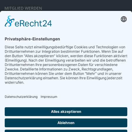
MITGLIED WERDEN
Sieben gute Gründe
für Ihre Mitgliedschaft
in der DGG entdecken.
Antrag stellen
NEWSLETTER
Neuigkeiten rund um die Geriatrie und die DGG – regelmäßig in Ihrem
Postfach.
News abonnieren
ZGG
Die Zeitschrift für Gerontologie und Geriatrie informiert über Neues aus
unserem Fach.