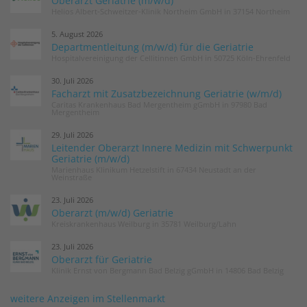
Oberarzt Geriatrie (m/w/d)
Helios Albert-Schweitzer-Klinik Northeim GmbH in 37154 Northeim
5. August 2026
Departmentleitung (m/w/d) für die Geriatrie
Hospitalvereinigung der Cellitinnen GmbH in 50725 Köln-Ehrenfeld
30. Juli 2026
Facharzt mit Zusatzbezeichnung Geriatrie (w/m/d)
Caritas Krankenhaus Bad Mergentheim gGmbH in 97980 Bad
Mergentheim
29. Juli 2026
Leitender Oberarzt Innere Medizin mit Schwerpunkt
Geriatrie (m/w/d)
Marienhaus Klinikum Hetzelstift in 67434 Neustadt an der
Weinstraße
23. Juli 2026
Oberarzt (m/w/d) Geriatrie
Kreiskrankenhaus Weilburg in 35781 Weilburg/Lahn
23. Juli 2026
Oberarzt für Geriatrie
Klinik Ernst von Bergmann Bad Belzig gGmbH in 14806 Bad Belzig
weitere Anzeigen im Stellenmarkt