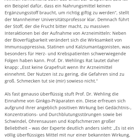
ein Beispiel dafür, dass ein Nahrungsmittel keinen
Ergänzungsstoff braucht, um richtig giftig zu werden“, stellt
der Mannheimer Universitätsprofessor klar. Demnach führt
der Stoff, der die Frucht bitter macht, zu massiven
Interaktionen bei der Aufnahme von Arzneimitteln: Neben
der Bioverfügbarkeit verändert sich die Wirksamkeit von
Immunsuppressiva, Statinen und Kalziumantagonisten, was
besonders für Herz- und Krebspatienten schwerwiegende
Folgen haben kann. Prof. Dr. Wehlings Rat lautet daher
knapp: „Esst keine Grapefruit wenn Ihr Arzneimittel
einnehmt. Der Nutzen ist zu gering, die Gefahren sind zu
groß. Schmecken tut sie (mir) sowieso nicht.“
Als fast genauso überflüssig stuft Prof. Dr. Wehling die
Einnahme von Ginkgo-Präparaten ein. Diese erfreuen sich
aufgrund ihrer angeblich positiven Wirkung bei Gedächtnis-,
Konzentrations- und Durchblutungsstörungen sowie bei
Schwindel, Ohrensausen und Kopfschmerzen großer
Beliebtheit – was der Experte deutlich anders sieht: „Es ist ein
völlig überflüssiges Mittel mit nur einer bekannten Wirkung,