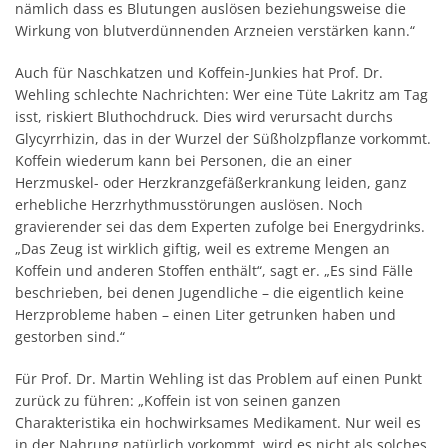
nämlich dass es Blutungen auslösen beziehungsweise die
Wirkung von blutverdünnenden Arzneien verstärken kann.“
Auch für Naschkatzen und Koffein-Junkies hat Prof. Dr.
Wehling schlechte Nachrichten: Wer eine Tüte Lakritz am Tag
isst, riskiert Bluthochdruck. Dies wird verursacht durchs
Glycyrrhizin, das in der Wurzel der Süßholzpflanze vorkommt.
Koffein wiederum kann bei Personen, die an einer
Herzmuskel- oder Herzkranzgefäßerkrankung leiden, ganz
erhebliche Herzrhythmusstörungen auslösen. Noch
gravierender sei das dem Experten zufolge bei Energydrinks.
„Das Zeug ist wirklich giftig, weil es extreme Mengen an
Koffein und anderen Stoffen enthält“, sagt er. „Es sind Fälle
beschrieben, bei denen Jugendliche – die eigentlich keine
Herzprobleme haben – einen Liter getrunken haben und
gestorben sind.“
Für Prof. Dr. Martin Wehling ist das Problem auf einen Punkt
zurück zu führen: „Koffein ist von seinen ganzen
Charakteristika ein hochwirksames Medikament. Nur weil es
in der Nahrung natürlich vorkommt, wird es nicht als solches