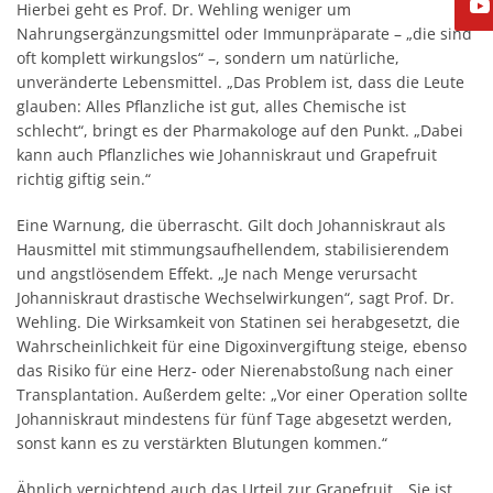
Hierbei geht es Prof. Dr. Wehling weniger um
Nahrungsergänzungsmittel oder Immunpräparate – „die sind
oft komplett wirkungslos“ –, sondern um natürliche,
unveränderte Lebensmittel. „Das Problem ist, dass die Leute
glauben: Alles Pflanzliche ist gut, alles Chemische ist
schlecht“, bringt es der Pharmakologe auf den Punkt. „Dabei
kann auch Pflanzliches wie Johanniskraut und Grapefruit
richtig giftig sein.“
Eine Warnung, die überrascht. Gilt doch Johanniskraut als
Hausmittel mit stimmungsaufhellendem, stabilisierendem
und angstlösendem Effekt. „Je nach Menge verursacht
Johanniskraut drastische Wechselwirkungen“, sagt Prof. Dr.
Wehling. Die Wirksamkeit von Statinen sei herabgesetzt, die
Wahrscheinlichkeit für eine Digoxinvergiftung steige, ebenso
das Risiko für eine Herz- oder Nierenabstoßung nach einer
Transplantation. Außerdem gelte: „Vor einer Operation sollte
Johanniskraut mindestens für fünf Tage abgesetzt werden,
sonst kann es zu verstärkten Blutungen kommen.“
Ähnlich vernichtend auch das Urteil zur Grapefruit. „Sie ist