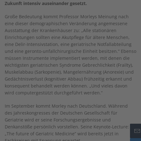
Zukunft intensiv auseinander gesetzt.
Große Bedeutung kommt Professor Morleys Meinung nach
eine dieser demographischen Veränderung angemessene
Ausstattung der Krankenhäuser zu: „Alle stationären
Einrichtungen sollten eine Akutpflege für ältere Menschen,
eine Delir-Intensivstation, eine geriatrische Notfallabteilung
und eine geronto-unfallchirurgische Einheit besitzen.“ Ebenso
müssen Instrumente implementiert werden, mit denen die
wichtigsten geriatrischen Syndrome Gebrechlichkeit (Frailty),
Muskelabbau (Sarkopenie), Mangelernährung (Anorexie) und
Gedächtnisverlust (kognitiver Abbau) frühzeitig erkannt und
konsequent behandelt werden können. „Und vieles davon
wird computergestützt durchgeführt werden.“
Im September kommt Morley nach Deutschland. Während
des Jahreskongresses der Deutschen Gesellschaft für
Geriatrie wird er seine Forschungsergebnisse und
Denkanstöße persönlich vorstellen. Seine Keynote-Lecture:
„The future of Geriatric Medicine” wird bereits jetzt in
Fachkreisen mit Spannung erwartet.