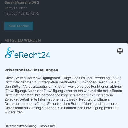
Geschäftsstelle DGG
Romy Laurisch
Tel.: 030 / 52 13 72 75
Mail senden
MITGLIED WERDEN
Sieben gute Gründe
für Ihre Mitgliedschaft
in der DGG entdecken.
Antrag stellen
NEWSLETTER
Neuigkeiten rund um die Geriatrie und die DGG – regelmäßig in Ihrem
Postfach.
News abonnieren