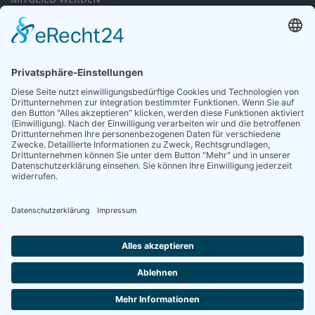
Sieben gute Gründe
für Ihre Mitgliedschaft
in der DGG entdecken.
Antrag stellen
NEWSLETTER
Neuigkeiten rund um die Geriatrie und die DGG – regelmäßig in Ihrem
Postfach.
News abonnieren
ZGG
Die Zeitschrift für Gerontologie und Geriatrie informiert über Neues aus
unserem Fach.
Online lesen