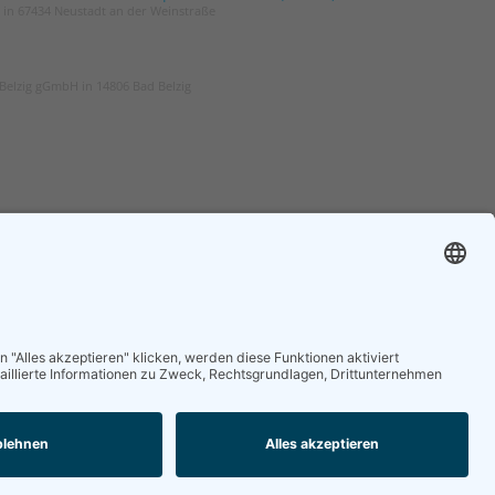
t in 67434 Neustadt an der Weinstraße
Belzig gGmbH in 14806 Bad Belzig
ER
ZGG
und um die Geriatrie
Die Zeitschrift für Gerontologie und
 regelmäßig in Ihrem
Geriatrie informiert über Neues aus
unserem Fach.
nieren
Online lesen