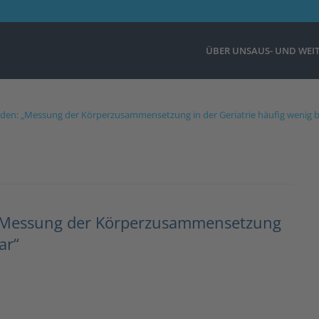
ÜBER UNS
AUS- UND WEI
oden: „Messung der Körperzusammensetzung in der Geriatrie häufig wenig b
: „Messung der Körperzusammensetzung
ar“