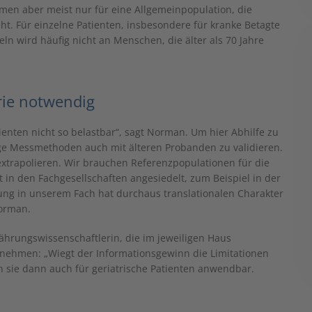
en aber meist nur für eine Allgemeinpopulation, die
. Für einzelne Patienten, insbesondere für kranke Betagte
eln wird häufig nicht an Menschen, die älter als 70 Jahre
rie notwendig
ienten nicht so belastbar“, sagt Norman. Um hier Abhilfe zu
ge Messmethoden auch mit älteren Probanden zu validieren.
extrapolieren. Wir brauchen Referenzpopulationen für die
 in den Fachgesellschaften angesiedelt, zum Beispiel in der
hung in unserem Fach hat durchaus translationalen Charakter
Norman.
nährungswissenschaftlerin, die im jeweiligen Haus
 nehmen: „Wiegt der Informationsgewinn die Limitationen
en sie dann auch für geriatrische Patienten anwendbar.