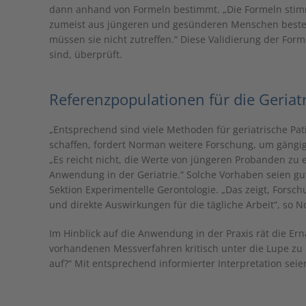
dann anhand von Formeln bestimmt. „Die Formeln stimm
zumeist aus jüngeren und gesünderen Menschen besteht
müssen sie nicht zutreffen.“ Diese Validierung der Form
sind, überprüft.
Referenzpopulationen für die Geriat
„Entsprechend sind viele Methoden für geriatrische Pat
schaffen, fordert Norman weitere Forschung, um gängi
„Es reicht nicht, die Werte von jüngeren Probanden zu 
Anwendung in der Geriatrie.“ Solche Vorhaben seien gut
Sektion Experimentelle Gerontologie. „Das zeigt, Forsc
und direkte Auswirkungen für die tägliche Arbeit“, so 
Im Hinblick auf die Anwendung in der Praxis rät die Er
vorhandenen Messverfahren kritisch unter die Lupe zu
auf?“ Mit entsprechend informierter Interpretation sei