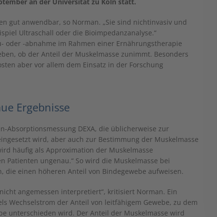
eptember an der Universität zu Köln statt.
nten gut anwendbar, so Norman. „Sie sind nichtinvasiv und
piel Ultraschall oder die Bioimpedanzanalyse.“
zu- oder -abnahme im Rahmen einer Ernährungstherapie
eben, ob der Anteil der Muskelmasse zunimmt. Besonders
sten aber vor allem dem Einsatz in der Forschung
aue Ergebnisse
en-Absorptionsmessung DEXA, die üblicherweise zur
ingesetzt wird, aber auch zur Bestimmung der Muskelmasse
ird häufig als Approximation der Muskelmasse
en Patienten ungenau.“ So wird die Muskelmasse bei
, die einen höheren Anteil von Bindegewebe aufweisen.
icht angemessen interpretiert“, kritisiert Norman. Ein
tels Wechselstrom der Anteil von leitfähigem Gewebe, zu dem
be unterschieden wird. Der Anteil der Muskelmasse wird