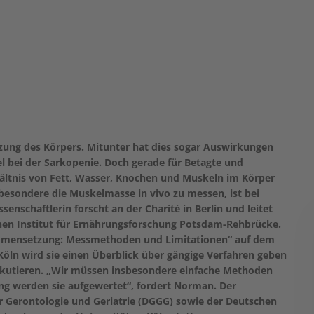
zung des Körpers. Mitunter hat dies sogar Auswirkungen
el bei der Sarkopenie. Doch gerade für Betagte und
ältnis von Fett, Wasser, Knochen und Muskeln im Körper
besondere die Muskelmasse in vivo zu messen, ist bei
nschaftlerin forscht an der Charité in Berlin und leitet
hen Institut für Ernährungsforschung Potsdam-Rehbrücke.
ammensetzung: Messmethoden und Limitationen“ auf dem
öln wird sie einen Überblick über gängige Verfahren geben
iskutieren. „Wir müssen insbesondere einfache Methoden
ung werden sie aufgewertet“, fordert Norman. Der
r Gerontologie und Geriatrie (DGGG) sowie der Deutschen