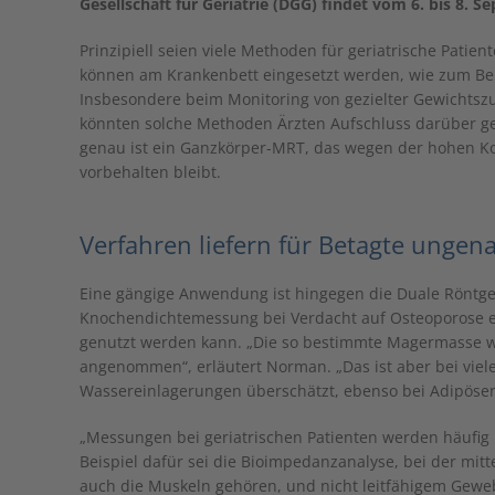
Gesellschaft für Geriatrie (DGG) findet vom 6. bis 8. S
Prinzipiell seien viele Methoden für geriatrische Patie
können am Krankenbett eingesetzt werden, wie zum Beis
Insbesondere beim Monitoring von gezielter Gewichts
könnten solche Methoden Ärzten Aufschluss darüber g
genau ist ein Ganzkörper-MRT, das wegen der hohen Ko
vorbehalten bleibt.
Verfahren liefern für Betagte ungen
Eine gängige Anwendung ist hingegen die Duale Röntg
Knochendichtemessung bei Verdacht auf Osteoporose e
genutzt werden kann. „Die so bestimmte Magermasse w
angenommen“, erläutert Norman. „Das ist aber bei viel
Wassereinlagerungen überschätzt, ebenso bei Adipösen
„Messungen bei geriatrischen Patienten werden häufig n
Beispiel dafür sei die Bioimpedanzanalyse, bei der mit
auch die Muskeln gehören, und nicht leitfähigem Gewe