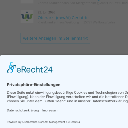
Caritas Krankenhaus Bad Mergentheim gGmbH in 97980 Ba
23. Juli 2026
Oberarzt (m/w/d) Geriatrie
Kreiskrankenhaus Weilburg in 35781 Weilburg/Lahn
weitere Anzeigen im Stellenmarkt
KONTAKT
Geschäftsstelle DGG
Romy Laurisch
Tel.: 030 / 52 13 72 75
Login
Mail senden
Impressum
Datenschutz