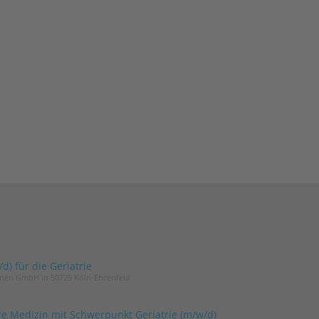
) für die Geriatrie
innen GmbH in 50725 Köln-Ehrenfeld
re Medizin mit Schwerpunkt Geriatrie (m/w/d)