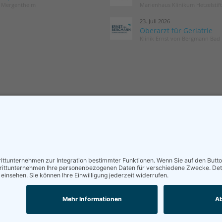
d Mergentheim
Marienhaus Klinikum Hetzelstif
23. Juli 2026
Oberarzt für Geriatrie
Klinik Ernst von Bergmann Bad 
MITGLIED WERDEN
NEWSLETT
Sieben gute Gründe
Neuigkeiten r
für Ihre Mitgliedschaft
und die DGG –
in der DGG entdecken.
Postfach.
Antrag stellen
News abon