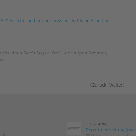
9.500 Euro für bedeutende wissenschaftliche Arbeiten
 Lukas, Anna Maria Meyer, Prof. Hans Jürgen Heppner,
uer
Zurück
Weiter
5. August 2026
Departmentleitung (m/w/d
rtheim
Hospitalvereinigung der Cellit