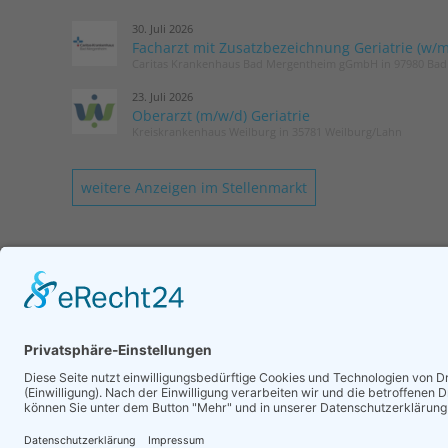
30. Juli 2026
Facharzt mit Zusatzbezeichnung Geriatrie (w/m
Caritas Krankenhaus Bad Mergentheim gGmbH in 97980 Ba
23. Juli 2026
Oberarzt (m/w/d) Geriatrie
Kreiskrankenhaus Weilburg in 35781 Weilburg/Lahn
weitere Anzeigen im Stellenmarkt
KONTAKT
Geschäftsstelle DGG
Romy Laurisch
Tel.: 030 / 52 13 72 75
Login
Mail senden
Impressum