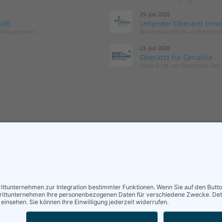
29. Juli 2026
/d)
Leitender Oberarzt Inne
d Mergentheim
Marienhaus Klinikum Hetzelstif
23. Juli 2026
Oberarzt für Geriatrie
Klinik Ernst von Bergmann Bad 
MITGLIED WERDEN
NEWSLETT
Sieben gute Gründe
Neuigkeiten r
für Ihre Mitgliedschaft
und die DGG –
in der DGG entdecken.
Postfach.
Antrag stellen
News abon