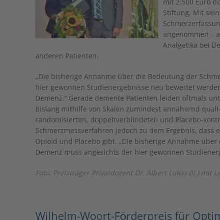
mit 2.500 Euro d
Stiftung. Mit sei
Schmerzerfassung
angenommen – au
Analgetika bei D
anderen Patienten.
„Die bisherige Annahme über die Bedeutung der Schm
hier gewonnen Studienergebnisse neu bewertet werden“
Demenz.“ Gerade demente Patienten leiden oftmals un
bislang mithilfe von Skalen zumindest annähernd quali-
randomisierten, doppeltverblindeten und Placebo-kontro
Schmerzmessverfahren jedoch zu dem Ergebnis, dass e
Opioid und Placebo gibt. „Die bisherige Annahme übe
Demenz muss angesichts der hier gewonnen Studienerg
Foto: Preisträger Privatdozent Dr. Albert Lukas (li.) m
Wilhelm-Woort-Förderpreis für Opt