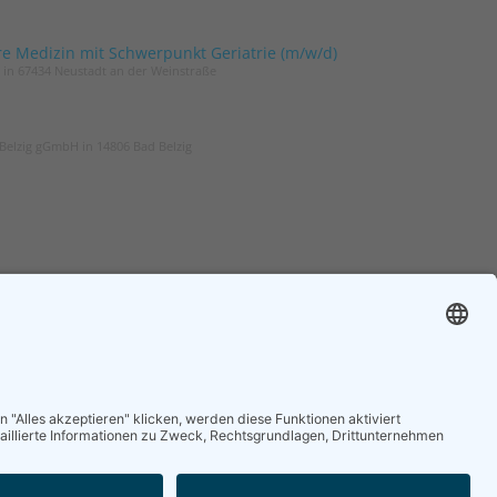
re Medizin mit Schwerpunkt Geriatrie (m/w/d)
t in 67434 Neustadt an der Weinstraße
Belzig gGmbH in 14806 Bad Belzig
ER
ZGG
und um die Geriatrie
Die Zeitschrift für Gerontologie und
 regelmäßig in Ihrem
Geriatrie informiert über Neues aus
unserem Fach.
nieren
Online lesen