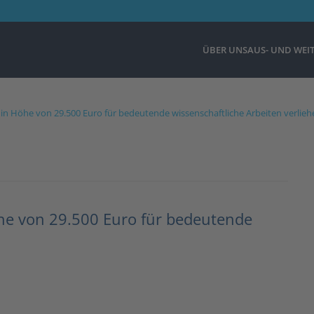
ÜBER UNS
AUS- UND WEI
e in Höhe von 29.500 Euro für bedeutende wissenschaftliche Arbeiten verlieh
öhe von 29.500 Euro für bedeutende