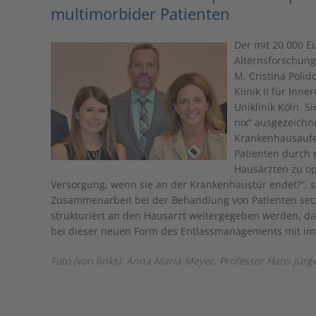
multimorbider Patienten
Der mit 20.000 E
Alternsforschung
M. Cristina Polid
Klinik II für In
Uniklinik Köln. S
nix“ ausgezeichne
Krankenhausaufe
Patienten durch 
Hausärzten zu op
Versorgung, wenn sie an der Krankenhaustür endet?“, so 
Zusammenarbeit bei der Behandlung von Patienten setzt
strukturiert an den Hausarzt weitergegeben werden, dam
bei dieser neuen Form des Entlassmanagements mit im
Foto (von links):
Anna Maria Meyer
, Professor Hans Jür