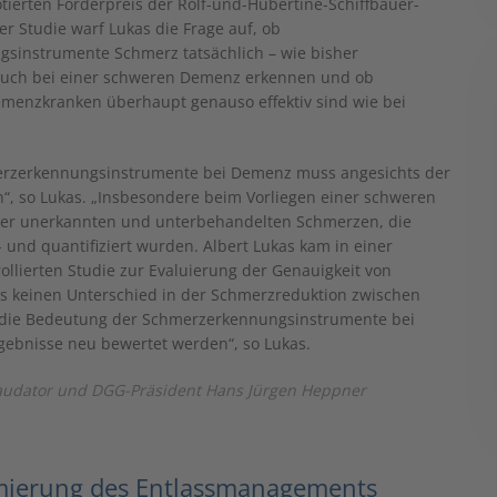
otierten Förderpreis der Rolf-und-Hubertine-Schiffbauer-
ner Studie warf Lukas die Frage auf, ob
sinstrumente Schmerz tatsächlich – wie bisher
ch bei einer schweren Demenz erkennen und ob
emenzkranken überhaupt genauso effektiv sind wie bei
erzerkennungsinstrumente bei Demenz muss angesichts der
, so Lukas. „Insbesondere beim Vorliegen einer schweren
ter unerkannten und unterbehandelten Schmerzen, die
 und quantifiziert wurden. Albert Lukas kam in einer
llierten Studie zur Evaluierung der Genauigkeit von
s keinen Unterschied in der Schmerzreduktion zwischen
r die Bedeutung der Schmerzerkennungsinstrumente bei
ebnisse neu bewertet werden“, so Lukas.
it Laudator und DGG-Präsident Hans Jürgen Heppner
imierung des Entlassmanagements