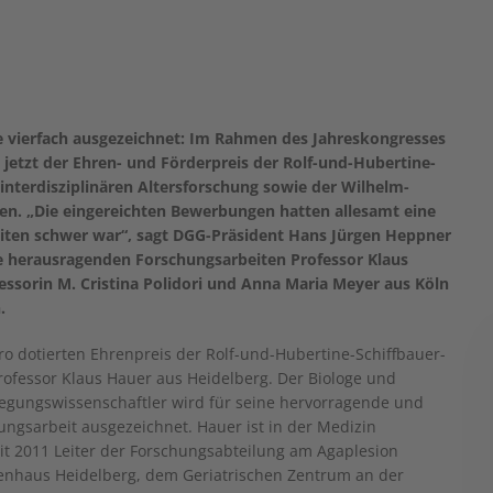
ie vierfach ausgezeichnet: Im Rahmen des Jahreskongresses
 jetzt der Ehren- und Förderpreis der Rolf-und-Hubertine-
 interdisziplinären Altersforschung sowie der Wilhelm-
en. „Die eingereichten Bewerbungen hatten allesamt eine
eiten schwer war“, sagt DGG-Präsident Hans Jürgen Heppner
re herausragenden Forschungsarbeiten Professor Klaus
essorin M. Cristina Polidori und Anna Maria Meyer aus Köln
.
ro dotierten Ehrenpreis der Rolf-und-Hubertine-Schiffbauer-
Professor Klaus Hauer aus Heidelberg. Der Biologe und
egungswissenschaftler wird für seine hervorragende und
hungsarbeit ausgezeichnet. Hauer ist in der Medizin
seit 2011 Leiter der Forschungsabteilung am Agaplesion
enhaus Heidelberg, dem Geriatrischen Zentrum an der