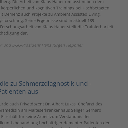
elberg. Die Arbeit von Klaus Hauer umfasst neben dem
körperlichen und kognitiven Trainings bei Hochbetagten
 Demenz auch Projekte zu Ambient Assisted Living,
forschung. Seine Ergebnisse sind in aktuell 189
Forschungsarbeit von Klaus Hauer stellt die Trainierbarkeit
chädigung dar.
ator und DGG-Präsident Hans Jürgen Heppner
udie zu Schmerzdiagnostik und -
Patienten aus
rde auch Privatdozent Dr. Albert Lukas, Chefarzt des
ersmedizin am Malteserkrankenhaus Seliger Gerhard
 Er erhält für seine Arbeit zum Verständnis der
ik und -behandlung hochaltriger dementer Patienten den