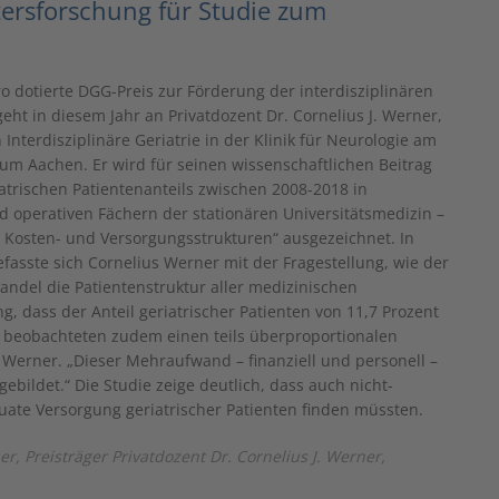
ltersforschung für Studie zum
ro dotierte DGG-Preis zur Förderung der interdisziplinären
eht in diesem Jahr an Privatdozent Dr. Cornelius J. Werner,
n Interdisziplinäre Geriatrie in der Klinik für Neurologie am
kum Aachen. Er wird für seinen wissenschaftlichen Beitrag
iatrischen Patientenanteils zwischen 2008-2018 in
d operativen Fächern der stationären Universitätsmedizin –
r Kosten- und Versorgungsstrukturen“ ausgezeichnet. In
efasste sich Cornelius Werner mit der Fragestellung, wie der
ndel die Patientenstruktur aller medizinischen
, dass der Anteil geriatrischer Patienten von 11,7 Prozent
ir beobachteten zudem einen teils überproportionalen
 Werner. „Dieser Mehraufwand – finanziell und personell –
ebildet.“ Die Studie zeige deutlich, dass auch nicht-
quate Versorgung geriatrischer Patienten finden müssten.
r, Preisträger Privatdozent Dr. Cornelius J. Werner,