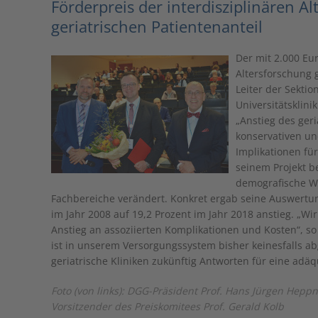
Förderpreis der interdisziplinären A
geriatrischen Patientenanteil
Der mit 2.000 Eu
Altersforschung g
Leiter der Sektio
Universitätsklini
„Anstieg des ger
konservativen un
Implikationen fü
seinem Projekt b
demografische Wa
Fachbereiche verändert. Konkret ergab seine Auswertung
im Jahr 2008 auf 19,2 Prozent im Jahr 2018 anstieg. „W
Anstieg an assoziierten Komplikationen und Kosten“, so
ist in unserem Versorgungssystem bisher keinesfalls abg
geriatrische Kliniken zukünftig Antworten für eine adä
Foto (von links): DGG-Präsident Prof. Hans Jürgen Heppne
Vorsitzender des Preiskomitees Prof. Gerald Kolb