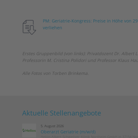
PM: Geriatrie-Kongress: Preise in Höhe von 2
verliehen
Erstes Gruppenbild (von links): Privatdozent Dr. Albert
Professorin M. Cristina Polidori und Professor Klaus Ha
Alle Fotos von Torben Brinkema.
Aktuelle Stellenangebote
5. August 2026
Oberarzt Geriatrie (m/w/d)
Helios Albert-Schweitzer-Klinik Northeim GmbH in 37154 No