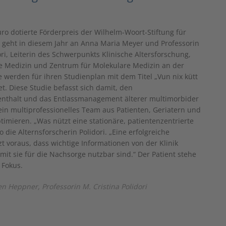
uro dotierte Förderpreis der Wilhelm-Woort-Stiftung für
 geht in diesem Jahr an Anna Maria Meyer und Professorin
ori, Leiterin des Schwerpunkts Klinische Altersforschung,
nere Medizin und Zentrum für Molekulare Medizin an der
ie werden für ihren Studienplan mit dem Titel „Vun nix kütt
t. Diese Studie befasst sich damit, den
nthalt und das Entlassmanagement älterer multimorbider
ein multiprofessionelles Team aus Patienten, Geriatern und
timieren. „Was nützt eine stationäre, patientenzentrierte
die Alternsforscherin Polidori. „Eine erfolgreiche
 voraus, dass wichtige Informationen von der Klinik
it sie für die Nachsorge nutzbar sind.“ Der Patient stehe
 Fokus.
gen Heppner,
Professorin M. Cristina Polidori