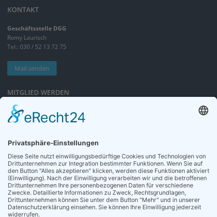
KONTAKT
Geschäftsstelle DGG
Romy Laurisch
Tel.: 030 / 52 13 72 75
Mail senden
MITGLIED WERDEN
Sieben gute Gründe
für Ihre Mitgliedschaft
in der DGG entdecken.
Antrag stellen
NEWSLETTER
Neuigkeiten rund um die Geriatrie und die DGG – regelmäßig in Ihrem
Postfach.