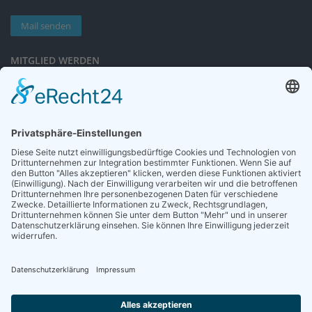
Mail senden
MITGLIED WERDEN
Sieben gute Gründe
für Ihre Mitgliedschaft
in der DGG entdecken.
Antrag stellen
NEWSLETTER
Neuigkeiten rund um die Geriatrie und die DGG – regelmäßig in Ihrem
Postfach.
News abonnieren
ZGG