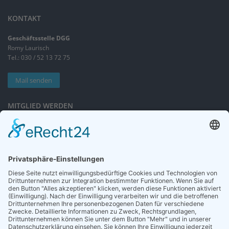
KONTAKT
Geschäftsstelle DGG
Romy Laurisch
Tel.: 030 / 52 13 72 75
Mail senden
MITGLIED WERDEN
Sieben gute Gründe
für Ihre Mitgliedschaft
in der DGG entdecken.
Antrag stellen
NEWSLETTER
Neuigkeiten rund um die Geriatrie und die DGG – regelmäßig in Ihrem
Postfach.