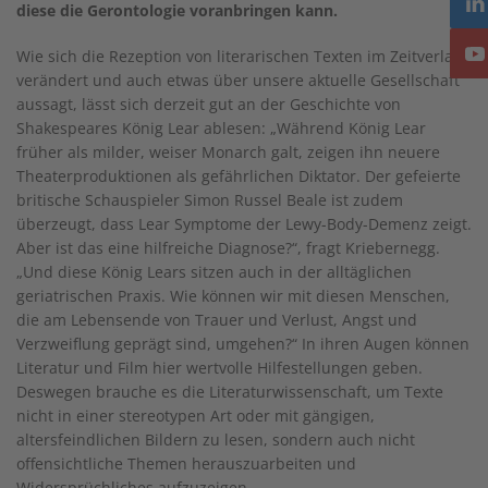
diese die Gerontologie voranbringen kann.
Wie sich die Rezeption von literarischen Texten im Zeitverlauf
verändert und auch etwas über unsere aktuelle Gesellschaft
aussagt, lässt sich derzeit gut an der Geschichte von
Shakespeares König Lear ablesen: „Während König Lear
früher als milder, weiser Monarch galt, zeigen ihn neuere
Theaterproduktionen als gefährlichen Diktator. Der gefeierte
britische Schauspieler Simon Russel Beale ist zudem
überzeugt, dass Lear Symptome der Lewy-Body-Demenz zeigt.
Aber ist das eine hilfreiche Diagnose?“, fragt Kriebernegg.
„Und diese König Lears sitzen auch in der alltäglichen
geriatrischen Praxis. Wie können wir mit diesen Menschen,
die am Lebensende von Trauer und Verlust, Angst und
Verzweiflung geprägt sind, umgehen?“ In ihren Augen können
Literatur und Film hier wertvolle Hilfestellungen geben.
Deswegen brauche es die Literaturwissenschaft, um Texte
nicht in einer stereotypen Art oder mit gängigen,
altersfeindlichen Bildern zu lesen, sondern auch nicht
offensichtliche Themen herauszuarbeiten und
Widersprüchliches aufzuzeigen.