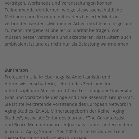
Vorträgen, Workshops und Veranstaltungen können
Teilnehmende dort lernen, wie geisteswissenschaftliche
Methoden und Konzepte mit evidenzbasierter Medizin
verbunden werden. „Mit meiner Arbeit möchte ich insgesamt
zu mehr intergenerationeller Solidarität beitragen. Wir
müssen besser verstehen und akzeptieren, dass Altern auch
ambivalent ist und es nicht nur als Belastung wahrnehmen.“
Zur Person
Professorin Ulla Kriebernegg ist Amerikanistin und
Alternswissenschafterin, Leiterin des Zentrums für
interdisziplinäre Alterns- und Care-Forschung der Universität
Graz und Vorsitzende der Age and Care Research Group Graz.
Sie ist stellvertretende Vorsitzende des European Network in
Aging Studies (ENAS), Mitherausgeberin der Reihe "Aging
Studies", Associate Editor des Journals "The Gerontologist"
und Board Member mehrerer Journals – unter anderem dem
Journal of Aging Studies. Seit 2020 ist sie Fellow des Trent
Centre for Aging and Society in Kanada.