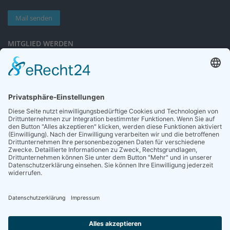
Mail senden
MITGLIED WERDEN
Sieben gute Gründe
für Ihre Mitgliedschaft
in der DGG entdecken.
Antrag stellen
NEWSLETTER
Neuigkeiten rund um die Geriatrie und die DGG – regelmäßig in Ihrem
Postfach.
News abonnieren
ZGG
Die Zeitschrift für Gerontologie und Geriatrie informiert über Neues aus