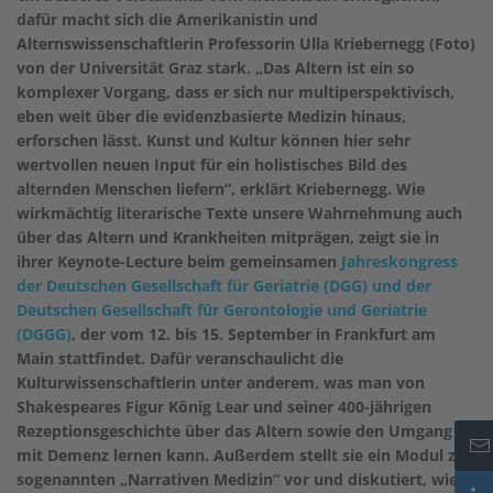
dafür macht sich die Amerikanistin und
Alternswissenschaftlerin Professorin Ulla Kriebernegg (Foto)
von der Universität Graz stark. „Das Altern ist ein so
komplexer Vorgang, dass er sich nur multiperspektivisch,
eben weit über die evidenzbasierte Medizin hinaus,
erforschen lässt. Kunst und Kultur können hier sehr
wertvollen neuen Input für ein holistisches Bild des
alternden Menschen liefern“, erklärt Kriebernegg. Wie
wirkmächtig literarische Texte unsere Wahrnehmung auch
über das Altern und Krankheiten mitprägen, zeigt sie in
ihrer Keynote-Lecture beim gemeinsamen
Jahreskongress
der Deutschen Gesellschaft für Geriatrie (DGG) und der
Deutschen Gesellschaft für Gerontologie und Geriatrie
(DGGG)
, der vom 12. bis 15. September in Frankfurt am
Main stattfindet. Dafür veranschaulicht die
Kulturwissenschaftlerin unter anderem, was man von
Shakespeares Figur König Lear und seiner 400-jährigen
Rezeptionsgeschichte über das Altern sowie den Umgang
mit Demenz lernen kann. Außerdem stellt sie ein Modul zur
sogenannten „Narrativen Medizin“ vor und diskutiert, wie