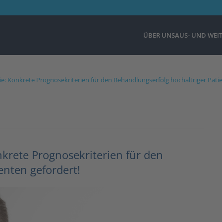
ÜBER UNS
AUS- UND WEI
ie: Konkrete Prognosekriterien für den Behandlungserfolg hochaltriger Pati
nkrete Prognosekriterien für den
enten gefordert!