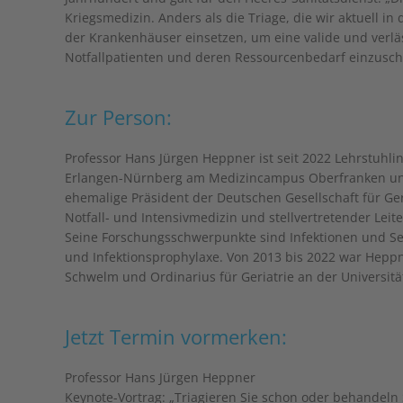
Kriegsmedizin. Anders als die Triage, die wir aktuell i
der Krankenhäuser einsetzen, um eine valide und verlä
Notfallpatienten und deren Ressourcenbedarf einzuschä
Zur Person:
Professor Hans Jürgen Heppner ist seit 2022 Lehrstuhlin
Erlangen-Nürnberg am Medizincampus Oberfranken und D
ehemalige Präsident der Deutschen Gesellschaft für Ge
Notfall- und Intensivmedizin und stellvertretender Leite
Seine Forschungsschwerpunkte sind Infektionen und Sep
und Infektionsprophylaxe. Von 2013 bis 2022 war Heppne
Schwelm und Ordinarius für Geriatrie an der Universitä
Jetzt Termin vormerken:
Professor Hans Jürgen Heppner
Keynote-Vortrag: „Triagieren Sie schon oder behandeln 