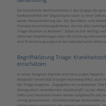
Die bestehende Multimorbidität in der Gruppe der geri
Funktionsdefizit der Organe kann rasch zu einer Dekomp
weiter Herausforderung dar. Für den Alters- und Notfall
Therapie-Entscheidungskriterien, die mit allen beteilig
Triage-Situation zu kommen.“ Dabei ist ihm wichtig noch
ethischen Empfehlungen über die Zuteilung intensivme
eine Priorisierung aufgrund des kalendarischen Alters w
Begriffsklärung Triage: Krankheits
einschätzen
In seiner Kongress-Keynote wird Hans Jürgen Heppner, I
Alexander-Universität Erlangen-Nürnberg (FAU), auch no
der Triage eingehen. „Zugegeben ein provokanter Titel 
demografisch verändernden Gesellschaft“, so der Alter
SARS-Cov2-Pandemie immer wieder aufgetaucht und sei 
streng genommenen, überlebensfähige Verwundete zu re
Jahrhundert und galt für den Heeres-Sanitätsdienst. „