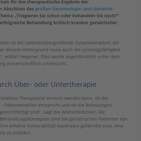
erium für das therapeutische Ergebnis der
m Abschluss des
großen Gerontologie- und Geriatrie-
hema „Triagieren Sie schon oder behandeln Sie noch?“
erfolgreiche Behandlung kritisch kranker geriatrischer
ienten ist die sektorenübergreifende Zusammenarbeit der
Vor diesem Hintergrund muss auch die Leistungsfähigkeit
n“, erklärt Heppner. Dies werde augenblicklich unter dem
ng wissenschaftlich untersucht.
urch Über- oder Untertherapie
gestrebtes Therapieziel erreicht werden kann, ob die
 Patientenwillen entspricht und ob die Belastungen
echtfertigt sind“, sagt der Altersmediziner. Die
Behandlungskonzepten sind bei geriatrischen Patienten von
hre erhöhte Vulnerabilität besonders gefährdet sind, eine
ie zu erleiden.