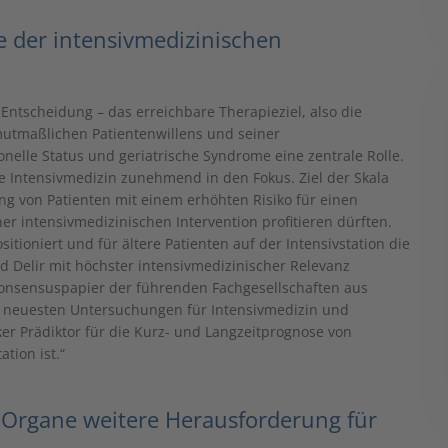
se der intensivmedizinischen
Entscheidung – das erreichbare Therapieziel, also die
utmaßlichen Patientenwillens und seiner
ionelle Status und geriatrische Syndrome eine zentrale Rolle.
ie Intensivmedizin zunehmend in den Fokus. Ziel der Skala
ung von Patienten mit einem erhöhten Risiko für einen
r intensivmedizinischen Intervention profitieren dürften.
itioniert und für ältere Patienten auf der Intensivstation die
nd Delir mit höchster intensivmedizinischer Relevanz
Konsensuspapier der führenden Fachgesellschaften aus
die neuesten Untersuchungen für Intensivmedizin und
rker Prädiktor für die Kurz- und Langzeitprognose von
tion ist.“
r Organe weitere Herausforderung für