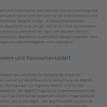
atrischen Patientinnen und Patienten und das physiologische
ensation führen und dies stellt für die Intensivmedizin eine
mediziner Heppner ist klar: „Es braucht konsentierte
ten abgestimmt sind, um gar nicht erst in eine vermeintliche
 einmal zu unterstreichen, dass „die aktuellen klinisch-
dizinischer Ressourcen ausdrücklich darauf hinweisen, dass
egen des Gleichheitsgebots nicht zulässig ist.“
schwere und Ressourcenbedarf
nhaber des Lehrstuhls für Geriatrie der Friedrich-
ch einmal auf die differenzierte Betrachtung des Begriffs
für Überlegungen zur Hightech-Medizin in einer sich
smediziner. Der Begriff Triage ist im Zusammenhang mit der
auch da nicht korrekt verwendet worden. Triage bedeutet
tten und zu versorgen – der Begriff stammt aus dem 16.
Die Triage stammt somit primär aus dem Wortschatz der