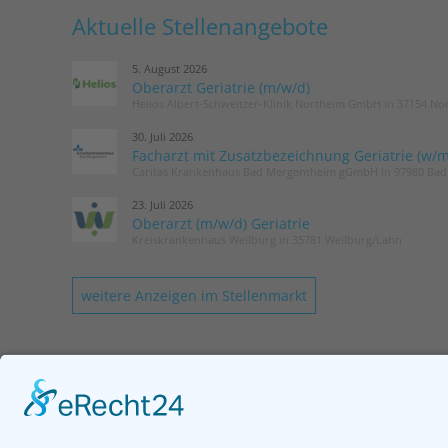
Aktuelle Stellenangebote
5. August 2026
Oberarzt Geriatrie (m/w/d)
Helios Albert-Schweitzer-Klinik Northeim GmbH in 37154 No
30. Juli 2026
Facharzt mit Zusatzbezeichnung Geriatrie (w/m
Caritas Krankenhaus Bad Mergentheim gGmbH in 97980 Ba
23. Juli 2026
Oberarzt (m/w/d) Geriatrie
Kreiskrankenhaus Weilburg in 35781 Weilburg/Lahn
weitere Anzeigen im Stellenmarkt
KONTAKT