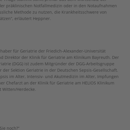
n der präklinischen Notfallmedizin oder in den Notaufnahmen
ssliche Methode zu nutzen, die Krankheitsschwere von
tzen“, erläutert Heppner.
haber für Geriatrie der Friedich-Alexander-Universität
irektor der Klinik für Geriatrie am Klinikum Bayreuth. Der
riatrie (DGG) ist zudem Mitgründer der DGG-Arbeitsgruppe
r der Sektion Geriatrie in der Deutschen Sepsis-Gesellschaft.
sis im Alter, Intensiv- und Akutmedizin im Alter, Impfungen
r Chefarzt an der Klinik für Geriatrie am HELIOS Klinikum
t Witten/Herdecke.
Sie noch?“