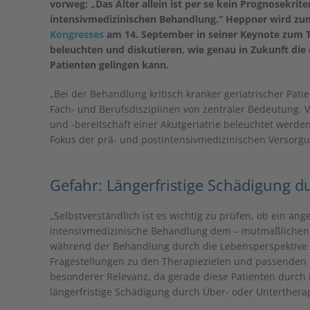
vorweg: „Das Alter allein ist per se kein Prognosekrit
intensivmedizinischen Behandlung.“ Heppner wird zu
Kongresses
am 14. September in seiner Keynote zum T
beleuchten und diskutieren, wie genau in Zukunft die 
Patienten gelingen kann.
„Bei der Behandlung kritisch kranker geriatrischer Pat
Fach- und Berufsdisziplinen von zentraler Bedeutung. 
und -bereitschaft einer Akutgeriatrie beleuchtet werde
Fokus der prä- und postintensivmedizinischen Versorgu
Gefahr: Längerfristige Schädigung d
„Selbstverständlich ist es wichtig zu prüfen, ob ein an
intensivmedizinische Behandlung dem – mutmaßlichen –
während der Behandlung durch die Lebensperspektive ger
Fragestellungen zu den Therapiezielen und passenden 
besonderer Relevanz, da gerade diese Patienten durch i
längerfristige Schädigung durch Über- oder Untertherap