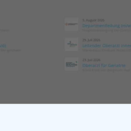
5. August 2026
Departmentleitung (m/w/d
rtheim
Hospitalvereinigung der Cellit
29. Juli 2026
/d)
Leitender Oberarzt Inne
d Mergentheim
Marienhaus Klinikum Hetzelstif
23. Juli 2026
Oberarzt für Geriatrie
Klinik Ernst von Bergmann Bad 
MITGLIED WERDEN
NEWSLETT