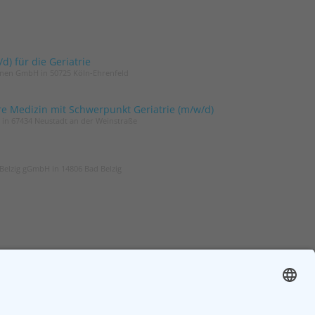
) für die Geriatrie
innen GmbH in 50725 Köln-Ehrenfeld
re Medizin mit Schwerpunkt Geriatrie (m/w/d)
t in 67434 Neustadt an der Weinstraße
Belzig gGmbH in 14806 Bad Belzig
ER
ZGG