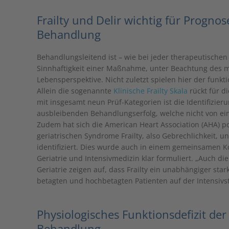
Frailty und Delir wichtig für Progno
Behandlung
Behandlungsleitend ist – wie bei jeder therapeutischen 
Sinnhaftigkeit einer Maßnahme, unter Beachtung des m
Lebensperspektive. Nicht zuletzt spielen hier der funkt
Allein die sogenannte
Klinische Frailty Skala
rückt für d
mit insgesamt neun Prüf-Kategorien ist die Identifizier
ausbleibenden Behandlungserfolg, welche nicht von eine
Zudem hat sich die American Heart Association (AHA) pos
geriatrischen Syndrome Frailty, also Gebrechlichkeit, u
identifiziert. Dies wurde auch in einem gemeinsamen 
Geriatrie und Intensivmedizin klar formuliert. „Auch 
Geriatrie zeigen auf, dass Frailty ein unabhängiger sta
betagten und hochbetagten Patienten auf der Intensivsta
Physiologisches Funktionsdefizit de
Behandlung