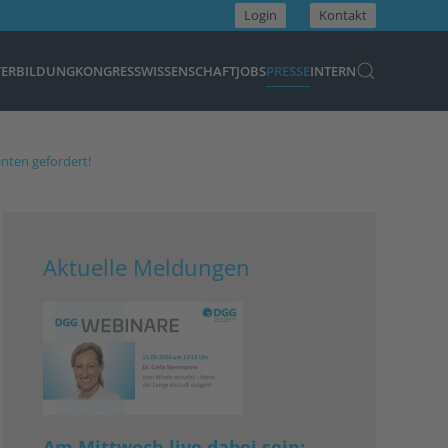
Login
Kontakt
TERBILDUNG
KONGRESS
WISSENSCHAFT
JOBS
PRESSE
INTERN
enten gefordert!
Aktuelle Meldungen
Am Mittwoch live dabei sein: