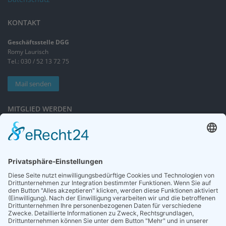
KONTAKT
Geschäftsstelle DGG
Romy Laurisch
Tel.: 030 / 52 13 72 75
Mail senden
MITGLIED WERDEN
Sieben gute Gründe
für Ihre Mitgliedschaft
in der DGG entdecken.
Antrag stellen
NEWSLETTER
Neuigkeiten rund um die Geriatrie und die DGG – regelmäßig in Ihrem
Postfach.