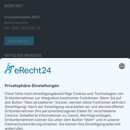
KONTAKT
Geschäftsstelle DGG
Romy Laurisch
Tel.: 030 / 52 13 72 75
Mail senden
MITGLIED WERDEN
Sieben gute Gründe
für Ihre Mitgliedschaft
in der DGG entdecken.
Antrag stellen
NEWSLETTER
Neuigkeiten rund um die Geriatrie und die DGG – regelmäßig in Ihrem
Postfach.