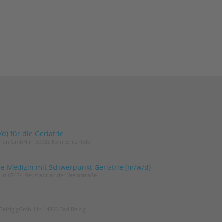
) für die Geriatrie
innen GmbH in 50725 Köln-Ehrenfeld
re Medizin mit Schwerpunkt Geriatrie (m/w/d)
t in 67434 Neustadt an der Weinstraße
Belzig gGmbH in 14806 Bad Belzig