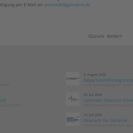
ätigung per E-Mail an:
presse@dggeriatrie.de
Zurück
Weiter
5. August 2026
Departmentleitung (m/w/d
rtheim
Hospitalvereinigung der Cellit
29. Juli 2026
/d)
Leitender Oberarzt Inne
d Mergentheim
Marienhaus Klinikum Hetzelstif
23. Juli 2026
Oberarzt für Geriatrie
Klinik Ernst von Bergmann Bad 