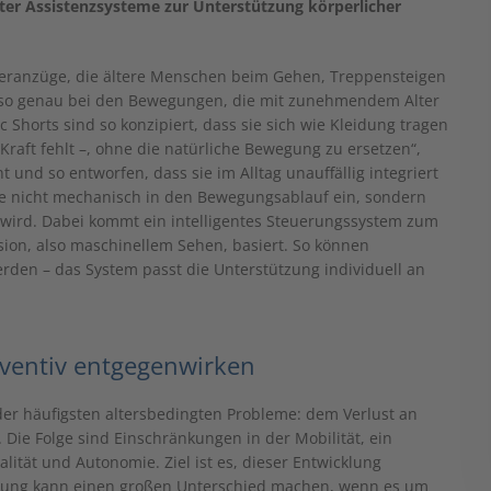
nter Assistenzsysteme zur Unterstützung körperlicher
oteranzüge, die ältere Menschen beim Gehen, Treppensteigen
also genau bei den Bewegungen, die mit zunehmendem Alter
Shorts sind so konzipiert, dass sie sich wie Kleidung tragen
Kraft fehlt –, ohne die natürliche Bewegung zu ersetzen“,
cht und so entworfen, dass sie im Alltag unauffällig integriert
sie nicht mechanisch in den Bewegungsablauf ein, sondern
 wird. Dabei kommt ein intelligentes Steuerungssystem zum
ion, also maschinellem Sehen, basiert. So können
rden – das System passt die Unterstützung individuell an
äventiv entgegenwirken
der häufigsten altersbedingten Probleme: dem Verlust an
 Die Folge sind Einschränkungen in der Mobilität, ein
lität und Autonomie. Ziel ist es, dieser Entwicklung
tzung kann einen großen Unterschied machen, wenn es um