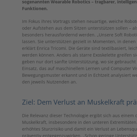
sogenannten Wearable Robotics – tragbarer, intellige
Funktionen.
Im Fokus ihres Vortrags stehen neuartige, weiche Rob
oder Aufstehen aus dem Sitzen unterstützen sollen – 
besonders herausfordernd werden. „Unsere Soft Robotic 
lassen. Sie unterstützen gezielt in Momenten, in denen 
erklärt Enrica Tricomi. Die Geräte sind textilbasiert, lei
werden können. Anders als starre Exoskelette greifen 
geben nur dort sanfte Unterstützung, wo sie gebraucht
Einsatz, das auf maschinellem Lernen und Computer Vis
Bewegungsmuster erkannt und in Echtzeit analysiert we
den jeweils Nutzenden an.
Ziel: Dem Verlust an Muskelkraft pr
Die Relevanz dieser Technologie ergibt sich aus einem 
Muskelkraft, insbesondere in den unteren Extremitäten.
erhöhtes Sturzrisiko und damit ein Verlust an Lebensqua
präventiv entgegenzuwirken. „Schon geringe Unterstü