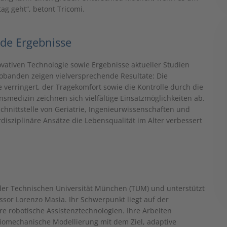
ag geht“, betont Tricomi.
nde Ergebnisse
vativen Technologie sowie Ergebnisse aktueller Studien
robanden zeigen vielversprechende Resultate: Die
erringert, der Tragekomfort sowie die Kontrolle durch die
nsmedizin zeichnen sich vielfältige Einsatzmöglichkeiten ab.
chnittstelle von Geriatrie, Ingenieurwissenschaften und
rdisziplinäre Ansätze die Lebensqualität im Alter verbessert
n der Technischen Universität München (TUM) und unterstützt
sor Lorenzo Masia. Ihr Schwerpunkt liegt auf der
re robotische Assistenztechnologien. Ihre Arbeiten
iomechanische Modellierung mit dem Ziel, adaptive