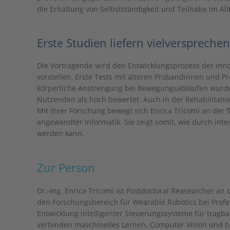
die Erhaltung von Selbstständigkeit und Teilhabe im Allt
Erste Studien liefern vielverspreche
Die Vortragende wird den Entwicklungsprozess der inno
vorstellen. Erste Tests mit älteren Probandinnen und P
körperliche Anstrengung bei Bewegungsabläufen wurde v
Nutzenden als hoch bewertet. Auch in der Rehabilitatio
Mit ihrer Forschung bewegt sich Enrica Tricomi an der S
angewandter Informatik. Sie zeigt somit, wie durch inte
werden kann.
Zur Person
Dr.-Ing. Enrica Tricomi ist Postdoctoral Reasearcher a
den Forschungsbereich für Wearable Robotics bei Profes
Entwicklung intelligenter Steuerungssysteme für tragba
verbinden maschinelles Lernen, Computer Vision und b