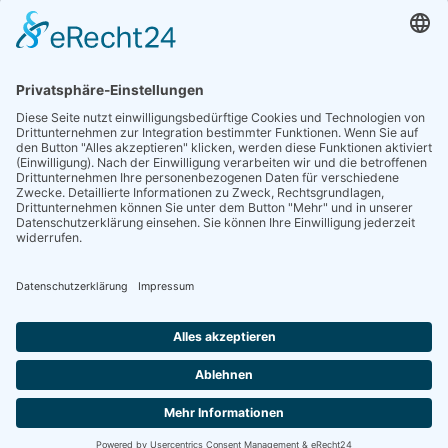
Sieben gute Gründe
für Ihre Mitgliedschaft
in der DGG entdecken.
Antrag stellen
NEWSLETTER
Neuigkeiten rund um die Geriatrie und die DGG – regelmäßig in Ihrem
Postfach.
News abonnieren
ZGG
Die Zeitschrift für Gerontologie und Geriatrie informiert über Neues aus
unserem Fach.
Online lesen