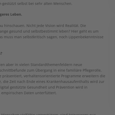
estützt selbst bei sehr alten Menschen.
geres Leben.
hinschauen. Nicht jede Vision wird Realität. Die
lange gesund und selbstbestimmt leben? Hier geht es um
 das muss man selbstkritisch sagen, noch Lippenbekenntnisse
n?
en aber in vielen Standardthemenfeldern neue
hnittbefunde zum Übergang in eine familiäre Pflegerolle,
e präsentiert, verhaltensorientierte Programme erweitern die
 die Zeit nach Ende eines Krankenhausaufenthalts wird zur
igital gestützte Gesundheit und Prävention wird in
empirischen Daten unterfüttert.
 Menschen vielfältig unterstützen, sind keineswegs nur