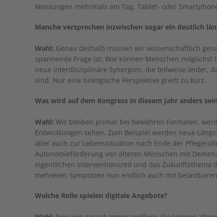
Messungen mehrmals am Tag, Tablet- oder Smartphone-g
Manche versprechen inzwischen sogar ein deutlich län
Wahl:
Genau deshalb müssen wir wissenschaftlich genau 
spannende Frage ist: Wie können Menschen möglichst 
neue interdisziplinäre Synergien, die teilweise leider,
sind. Nur eine biologische Perspektive greift zu kurz.
Was wird auf dem Kongress in diesem Jahr anders sei
Wahl:
Wir bleiben primär bei bewähren Formaten, werd
Entwicklungen sehen. Zum Beispiel werden neue Längssc
aber auch zur Lebenssituation nach Ende der Pflegeroll
Autonomieförderung von älteren Menschen mit Demenz,
eigentlichen Interventionszeit und das Zukunftsthema d
mehreren Symposien nun endlich auch mit belastbaren 
Welche Rolle spielen digitale Angebote?
Wahl:
Eine wie gesagt immer größere. Sie können ältere