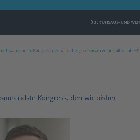
ÜBER UNS
AUS- UND WEI
te und spannendste Kongress, den wir bisher gemeinsam veranstaltet haben!“
spannendste Kongress, den wir bisher