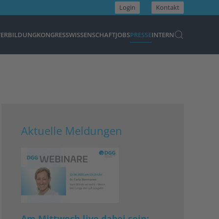
Login
Kontakt
TERBILDUNG
KONGRESS
WISSENSCHAFT
JOBS
PRESSE
INTERN
Aktuelle Meldungen
Am Mittwoch live dabei sein: