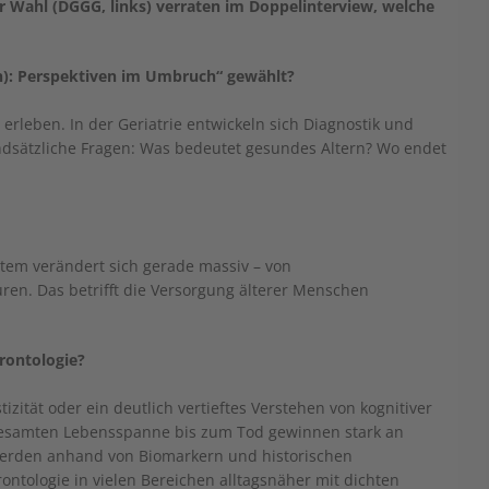
r Wahl (DGGG, links) verraten im Doppelinterview, welche
): Perspektiven im Umbruch“ gewählt?
erleben. In der Geriatrie entwickeln sich Diagnostik und
rundsätzliche Fragen: Was bedeutet gesundes Altern? Wo endet
stem verändert sich gerade massiv – von
en. Das betrifft die Versorgung älterer Menschen
rontologie?
izität oder ein deutlich vertieftes Verstehen von kognitiver
 gesamten Lebensspanne bis zum Tod gewinnen stark an
 werden anhand von Biomarkern und historischen
ntologie in vielen Bereichen alltagsnäher mit dichten