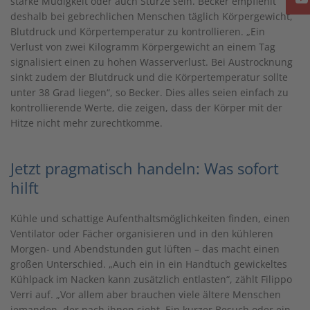
starke Müdigkeit oder auch Stürze sein. Becker empfiehlt
deshalb bei gebrechlichen Menschen täglich Körpergewicht,
Blutdruck und Körpertemperatur zu kontrollieren. „Ein
Verlust von zwei Kilogramm Körpergewicht an einem Tag
signalisiert einen zu hohen Wasserverlust. Bei Austrocknung
sinkt zudem der Blutdruck und die Körpertemperatur sollte
unter 38 Grad liegen“, so Becker. Dies alles seien einfach zu
kontrollierende Werte, die zeigen, dass der Körper mit der
Hitze nicht mehr zurechtkomme.
Jetzt pragmatisch handeln: Was sofort
hilft
Kühle und schattige Aufenthaltsmöglichkeiten finden, einen
Ventilator oder Fächer organisieren und in den kühleren
Morgen- und Abendstunden gut lüften – das macht einen
großen Unterschied. „Auch ein in ein Handtuch gewickeltes
Kühlpack im Nacken kann zusätzlich entlasten“, zählt Filippo
Verri auf. „Vor allem aber brauchen viele ältere Menschen
jemanden, der nach ihnen sieht. Ein kurzer Besuch oder ein