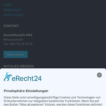
Login
Impressum
Datenschutz
KONTAKT
Geschäftsstelle DGG
Romy Laurisch
Tel.: 030 / 52 13 72 75
Mail senden
MITGLIED WERDEN
Sieben gute Gründe
für Ihre Mitgliedschaft
in der DGG entdecken.
Antrag stellen