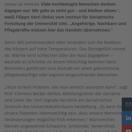
etwas zu trinken.
Viele hochbetagte Menschen denken
dagegen nur: Mir geht es nicht gut – und bleiben sitzen.“,
weiß Filippo Verri (links) vom Institut für Geriatrische
Forschung der Universität Ulm. „Angehörige, Nachbarn und
Pflegekräfte müssen hier das Handeln übernehmen.“
Denn: Mit zunehmendem Alter verändert sich die Reaktion
des Körpers auf hohe Temperaturen. Das Durstgefühl nimmt
ab, Wärme wird schlechter über die Haut abgegeben –
weshalb es schneller zu einem Hitzschlag kommen kann.
Besonders gefährdet sind deshalb vor allem gebrechliche,
pflegebedürftige oder kognitiv eingeschränkte Menschen.
„Hitze ist kein Problem, das man einfach aussitzen kann“, sagt
Prof. Clemens Becker (Mitte), Abteilungsleiter der Geriatrie
und Leiter der Unit Digitale Geriatrie am Geriatrischen
Zentrum des Universitätsklinikums Heidelberg. „Es kann für
unsere Patienten lebenswichtig sein, dass andere Menschen
Veränderungen möglichst früh erkennen.“ Warnzeichen
können ungewohnte Schwäche, Schwindel, Verwirrtheit,