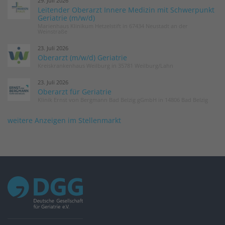
29. Juli 2026
Leitender Oberarzt Innere Medizin mit Schwerpunkt
Geriatrie (m/w/d)
Marienhaus Klinikum Hetzelstift in 67434 Neustadt an der
Weinstraße
23. Juli 2026
Oberarzt (m/w/d) Geriatrie
Kreiskrankenhaus Weilburg in 35781 Weilburg/Lahn
23. Juli 2026
Oberarzt für Geriatrie
Klinik Ernst von Bergmann Bad Belzig gGmbH in 14806 Bad Belzig
weitere Anzeigen im Stellenmarkt