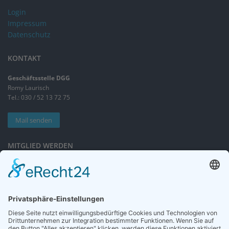
Login
Impressum
Datenschutz
KONTAKT
Geschäftsstelle DGG
Romy Laurisch
Tel.: 030 / 52 13 72 75
Mail senden
MITGLIED WERDEN
Sieben gute Gründe
für Ihre Mitgliedschaft
in der DGG entdecken.
Antrag stellen