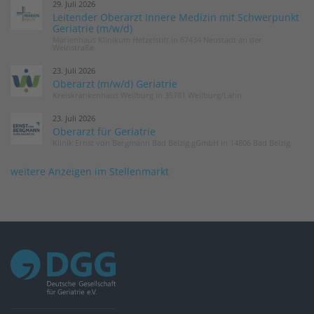
29. Juli 2026
Leitender Oberarzt Innere Medizin mit Schwerpunkt
Geriatrie (m/w/d)
Marienhaus Klinikum Hetzelstift in 67434 Neustadt an der
Weinstraße
23. Juli 2026
Oberarzt (m/w/d) Geriatrie
Kreiskrankenhaus Weilburg in 35781 Weilburg/Lahn
23. Juli 2026
Oberarzt für Geriatrie
Klinik Ernst von Bergmann Bad Belzig gGmbH in 14806 Bad Belzig
weitere Anzeigen im Stellenmarkt