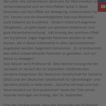
der Leiter des Universitären Zentrums für Altersmedizin am
Universitätsspital und am Felix-Platter-Spital in Basel
besonders auf den Effekt von Bewegung. Insbesondere T’ai
Chi, Tanzen und die klavierbegleitete Dalcroze-Rhythmik –
auch bekannt als Eurythmie – fördern motorisch-kognitive
Fähigkeiten. „Es geht dabei um spontane Reaktionen und
gute Körperbeherrschung“, lobt Kressig den positiven Effekt
von Eurythmie. Sogar liegende Patienten würden an den
Kursen, die in Basel mittlerweile in allen Seniorenheimen
angeboten werden, begeistert teilnehmen. „Es ist erstaunlich,
wie selbst schwerstkranke Patienten es genießen, sich zur
Musik zu bewegen.“
Sein Wissen wird Professor Dr. Reto Werner Kressig mit der
Fachwelt im Verlauf des im September stattfindenden
Geriatrie-Kongresses der Deutschen Gesellschaft für Geriatrie
(DGG) und der Deutschen Gesellschaft für Gerontologie- und
Geriatrie (DGGG) in Halle teilen. „Sturzfrei mit Kopf und Fuß –
Neue Ansätze zur Sturzprävention“ lautet der Titel seines
Keynote-Vortrages am Freitag, den 26. September.
Eine der Studien ergab, dass das Sturzrisiko um 50 Prozent