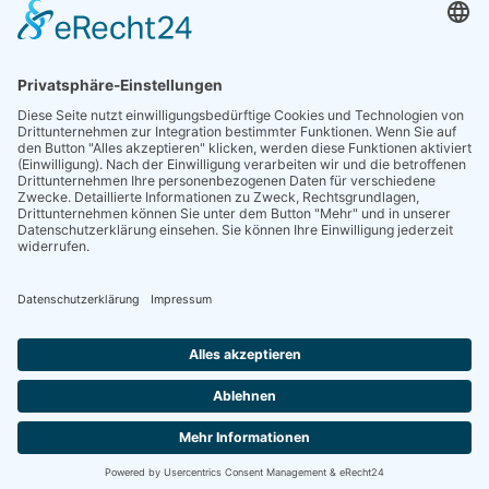
Sieben gute Gründe
für Ihre Mitgliedschaft
in der DGG entdecken.
Antrag stellen
NEWSLETTER
Neuigkeiten rund um die Geriatrie und die DGG – regelmäßig in Ihrem
Postfach.
News abonnieren
ZGG
Die Zeitschrift für Gerontologie und Geriatrie informiert über Neues aus
unserem Fach.
Online lesen