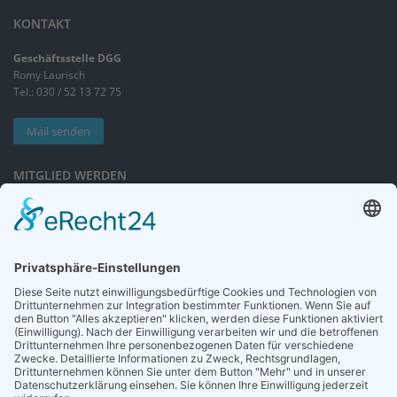
KONTAKT
Geschäftsstelle DGG
Romy Laurisch
Tel.: 030 / 52 13 72 75
Mail senden
MITGLIED WERDEN
Sieben gute Gründe
für Ihre Mitgliedschaft
in der DGG entdecken.
Antrag stellen
NEWSLETTER
Neuigkeiten rund um die Geriatrie und die DGG – regelmäßig in Ihrem
Postfach.