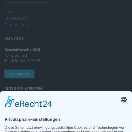
Login
Impressum
Datenschutz
KONTAKT
Geschäftsstelle DGG
Romy Laurisch
Tel.: 030 / 52 13 72 75
Mail senden
MITGLIED WERDEN
Sieben gute Gründe
für Ihre Mitgliedschaft
in der DGG entdecken.
Antrag stellen