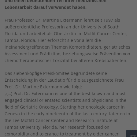
und einen bedeutenden Teil ihrer medizinischen
Lebensarbeit darauf verwendet haben.
Frau Professor Dr. Martine Extermann lehrt seit 1997 als
außerordentliche Professorin an der University of South
Florida und arbeitet als Oberärztin im Moffit Cancer Center,
Tampa, Florida. Hier erforscht sie vor allem die
ineinandergreifenden Themen Komorbiditäten, geriatrisches
Assessment und Prädiktion, beziehungsweise Prävention von
chemotherapeutischer Toxizität bei älteren Krebspatienten.
Das siebenköpfige Preiskomitee begründete seine
Entscheidung in der Laudatio für die ausgezeichnete Frau
Prof. Dr. Martine Extermann wie folgt:
„(…) Prof. Dr. Extermann is one of the best known and most
engaged clinical orientated scientists and physicians in the
field of Geriatric Oncology. Starting her oncologic career in
Geneva in the early nineteenth of the last century, later on in
the Lee Moffitt Cancer Center and Research Institute at
Tampa University, Florida, her research focused on
comorbidity and tolerance to treatment by older cancer