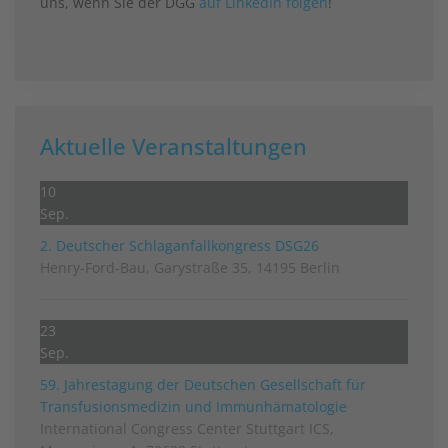
uns, wenn Sie der DGG
auf LinkedIn folgen
!
Aktuelle Veranstaltungen
10
Sep.
2. Deutscher Schlag­anfall­kongress DSG26
Henry-Ford-Bau, Garystraße 35, 14195 Berlin
23
Sep.
59. Jahrestagung der Deutschen Gesellschaft für
Transfusionsmedizin und Immunhämatologie
International Congress Center Stuttgart ICS,