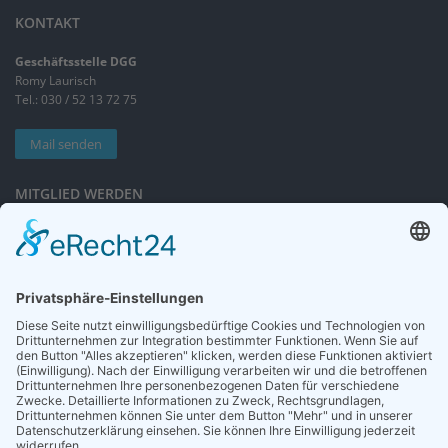
KONTAKT
Geschäftsstelle DGG
Romy Laurisch
Tel.: 030 / 52 13 72 75
Mail senden
MITGLIED WERDEN
Sieben gute Gründe
für Ihre Mitgliedschaft
in der DGG entdecken.
Antrag stellen
NEWSLETTER
Neuigkeiten rund um die Geriatrie und die DGG – regelmäßig in Ihrem
Postfach.