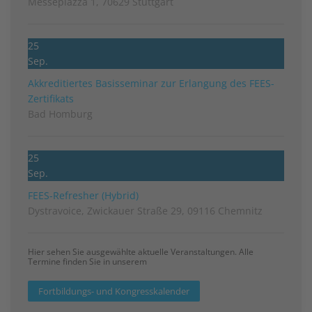
Messepiazza 1, 70629 Stuttgart
25
Sep.
Akkreditiertes Basisseminar zur Erlangung des FEES-
Zertifikats
Bad Homburg
25
Sep.
FEES-Refresher (Hybrid)
Dystravoice, Zwickauer Straße 29, 09116 Chemnitz
Hier sehen Sie ausgewählte aktuelle Veranstaltungen. Alle
Termine finden Sie in unserem
Fortbildungs- und Kongresskalender