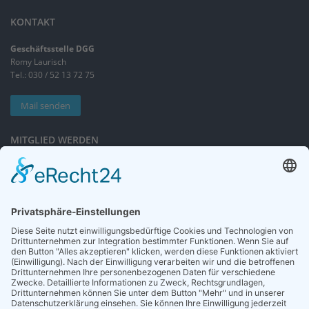
KONTAKT
Geschäftsstelle DGG
Romy Laurisch
Tel.: 030 / 52 13 72 75
Mail senden
MITGLIED WERDEN
Sieben gute Gründe
für Ihre Mitgliedschaft
in der DGG entdecken.
Antrag stellen
NEWSLETTER
Neuigkeiten rund um die Geriatrie und die DGG – regelmäßig in Ihrem
Postfach.