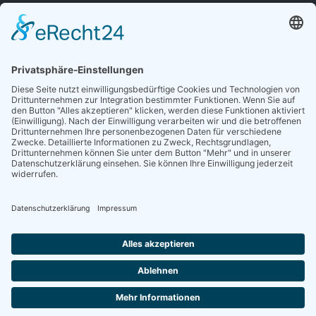
Sieben gute Gründe
für Ihre Mitgliedschaft
in der DGG entdecken.
Antrag stellen
NEWSLETTER
Neuigkeiten rund um die Geriatrie und die DGG – regelmäßig in Ihrem
Postfach.
News abonnieren
ZGG
Die Zeitschrift für Gerontologie und Geriatrie informiert über Neues aus
unserem Fach.
Online lesen