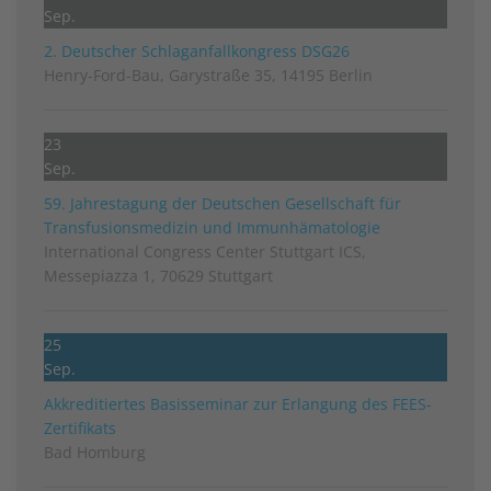
Sep.
2. Deutscher Schlag­anfall­kongress DSG26
Henry-Ford-Bau, Garystraße 35, 14195 Berlin
23
Sep.
59. Jahrestagung der Deutschen Gesellschaft für
Transfusionsmedizin und Immunhämatologie
International Congress Center Stuttgart ICS,
Messepiazza 1, 70629 Stuttgart
25
Sep.
Akkreditiertes Basisseminar zur Erlangung des FEES-
Zertifikats
Bad Homburg