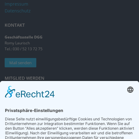
Impressum
Datenschutz
KONTAKT
Geschäftsstelle DGG
Romy Laurisch
Tel.: 030 / 52 13 72 75
Mail senden
MITGLIED WERDEN
Sieben gute Gründe
für Ihre Mitgliedschaft
in der DGG entdecken.
Antrag stellen
NEWSLETTER