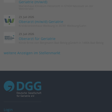
Geriatrie (m/w/d)
Marienhaus Klinikum Hetzelstift in 67434 Neustadt an der
Weinstraße
23. Juli 2026
Oberarzt (m/w/d) Geriatrie
Kreiskrankenhaus Weilburg in 35781 Weilburg/Lahn
23. Juli 2026
Oberarzt für Geriatrie
Klinik Ernst von Bergmann Bad Belzig gGmbH in 14806 Bad Belzig
weitere Anzeigen im Stellenmarkt
Login