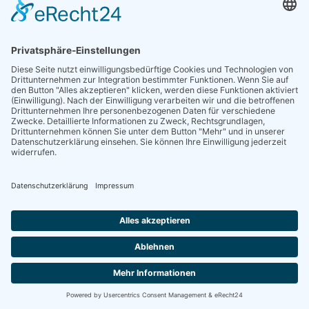
Sieben gute Gründe
für Ihre Mitgliedschaft
in der DGG entdecken.
Antrag stellen
NEWSLETTER
Neuigkeiten rund um die Geriatrie und die DGG – regelmäßig in Ihrem
Postfach.
News abonnieren
ZGG
Die Zeitschrift für Gerontologie und Geriatrie informiert über Neues aus
unserem Fach.
Online lesen