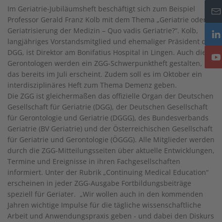
Im Geriatrie-Jubiläumsheft beschäftigt sich zum Beispiel
Professor Gerald Franz Kolb mit dem Thema „Geriatrie oder
Geriatrisierung der Medizin – Quo vadis Geriatrie?“. Kolb,
langjähriges Vorstandsmitglied und ehemaliger Präsident der
DGG, ist Direktor am Bonifatius Hospital in Lingen. Auch die
Gerontologen werden ein ZGG-Schwerpunktheft gestalten,
das bereits im Juli erscheint. Zudem soll es im Oktober ein
interdisziplinäres Heft zum Thema Demenz geben.
Die ZGG ist gleichermaßen das offizielle Organ der Deutschen
Gesellschaft für Geriatrie (DGG), der Deutschen Gesellschaft
für Gerontologie und Geriatrie (DGGG), des Bundesverbands
Geriatrie (BV Geriatrie) und der Österreichischen Gesellschaft
für Geriatrie und Gerontologie (ÖGGG). Alle Mitglieder werden
durch die ZGG-Mitteilungsseiten über aktuelle Entwicklungen,
Termine und Ereignisse in ihren Fachgesellschaften
informiert. Unter der Rubrik „Continuing Medical Education“
erscheinen in jeder ZGG-Ausgabe Fortbildungsbeiträge
speziell für Geriater. „Wir wollen auch in den kommenden
Jahren wichtige Impulse für die tägliche wissenschaftliche
Arbeit und Anwendungspraxis geben - und dabei den Diskurs