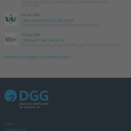
Marienhaus Klinikum Hetzelstift in 67434 Neustadt an der
Weinstraße
23. Juli 2026
Oberarzt (m/w/d) Geriatrie
Kreiskrankenhaus Weilburg in 35781 Weilburg/Lahn
23. Juli 2026
Oberarzt für Geriatrie
Klinik Ernst von Bergmann Bad Belzig gGmbH in 14806 Bad Belzig
weitere Anzeigen im Stellenmarkt
Login
Impressum