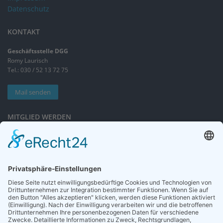
Datenschutz
KONTAKT
Geschäftsstelle DGG
Romy Laurisch
Tel.: 030 / 52 13 72 75
Mail senden
MITGLIED WERDEN
Sieben gute Gründe
für Ihre Mitgliedschaft
in der DGG entdecken.
Antrag stellen
NEWSLETTER
Neuigkeiten rund um die Geriatrie und die DGG – regelmäßig in Ihrem