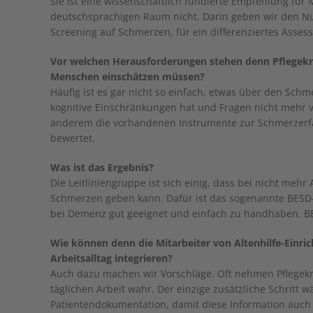
Sie ist eine wissenschaftlich fundierte Empfehlung für 
deutschsprachigen Raum nicht. Darin geben wir den Nut
Screening auf Schmerzen, für ein differenziertes Asses
Vor welchen Herausforderungen stehen denn Pflegekrä
Menschen einschätzen müssen?
Häufig ist es gar nicht so einfach, etwas über den Sch
kognitive Einschränkungen hat und Fragen nicht mehr v
anderem die vorhandenen Instrumente zur Schmerzerfas
bewertet.
Was ist das Ergebnis?
Die Leitliniengruppe ist sich einig, dass bei nicht me
Schmerzen geben kann. Dafür ist das sogenannte BESD-
bei Demenz gut geeignet und einfach zu handhaben. BES
Wie können denn die Mitarbeiter von Altenhilfe-Einric
Arbeitsalltag integrieren?
Auch dazu machen wir Vorschläge. Oft nehmen Pflegekrä
täglichen Arbeit wahr. Der einzige zusätzliche Schritt 
Patientendokumentation, damit diese Information auch 