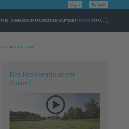
Login
Kontakt
TERBILDUNG
KONGRESS
WISSENSCHAFT
JOBS
PRESSE
INTERN
mbewohnern erfassen“
Das Krankenhaus der
Zukunft