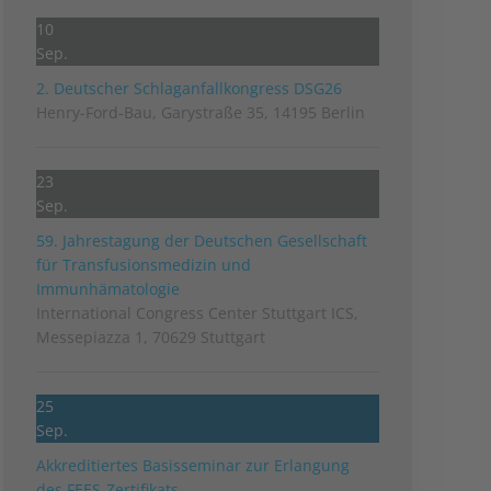
10
Sep.
2. Deutscher Schlag­anfall­kongress DSG26
Henry-Ford-Bau, Garystraße 35, 14195 Berlin
23
Sep.
59. Jahrestagung der Deutschen Gesellschaft
für Transfusionsmedizin und
Immunhämatologie
International Congress Center Stuttgart ICS,
Messepiazza 1, 70629 Stuttgart
25
Sep.
Akkreditiertes Basisseminar zur Erlangung
des FEES-Zertifikats