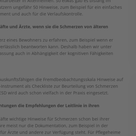
Mitarbeiter in Altenheimen. So etwas gab es bislang im
zern ungefähr 50 Hinweise, zum Beispiel für ein einfaches
sment und auch für die Verlaufskontrolle.
fte und Ärzte, wenn sie die Schmerzen von älteren
merz eines Bewohners zu erfahren, zum Beispiel wenn er
erlässlich beantworten kann. Deshalb haben wir unter
sung auch in Abhängigkeit der kognitiven Fähigkeiten
hr Auskunftsfähigen die Fremdbeobachtungsskala Hinweise auf
Instrument als Checkliste zur Beurteilung von Schmerzen
D wird auch schon vielfach in der Praxis eingesetzt.
htungen die Empfehlungen der Leitlinie in ihren
fte wichtige Hinweise für Schmerzen schon bei ihrer
wäre meist nur die Dokumentation, zum Beispiel in der
für Ärzte und andere zur Verfügung steht. Für Pflegeheime