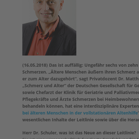
(16.05.2018) Das ist auffällig: Ungefähr sechs von ze
Schmerzen. „Ältere Menschen äußern ihren Schmerz aber
er zum Alter dazugehört“, sagt Privatdozent Dr. Matt
„Schmerz und Alter“ der Deutschen Gesellschaft für G
sowie Chefarzt der Klinik für Geriatrie und Palliat
Pflegekräfte und Ärzte Schmerzen bei Heimbewohnern 
behandeln können, hat eine interdisziplinäre Experte
bei älteren Menschen in der vollstationären Altenhilfe
wesentlichen Inhalte der Leitlinie sowie über die Her
Herr Dr. Schuler, was ist das Neue an dieser Leitlinie?