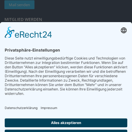
Mail senden
MITGLIED WERDEN
Sieben gute Gründe
für Ihre Mitgliedschaft
in der DGG entdecken.
Antrag stellen
NEWSLETTER
Neuigkeiten rund um die Geriatrie und die DGG – regelmäßig in Ihrem
Postfach.
News abonnieren
ZGG
Die Zeitschrift für Gerontologie und Geriatrie informiert über Neues aus
unserem Fach.