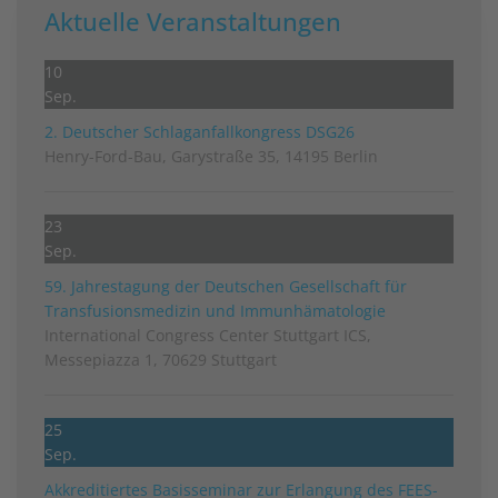
Aktuelle Veranstaltungen
10
Sep.
2. Deutscher Schlag­anfall­kongress DSG26
Henry-Ford-Bau, Garystraße 35, 14195 Berlin
23
Sep.
59. Jahrestagung der Deutschen Gesellschaft für
Transfusionsmedizin und Immunhämatologie
International Congress Center Stuttgart ICS,
Messepiazza 1, 70629 Stuttgart
25
Sep.
Akkreditiertes Basisseminar zur Erlangung des FEES-