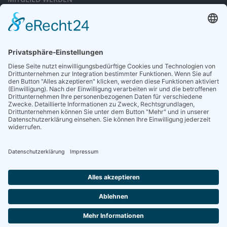
Sieben gute Gründe
für Ihre Mitgliedschaft
in der DGG entdecken.
Antrag stellen
NEWSLETTER
Neuigkeiten rund um die Geriatrie und die DGG – regelmäßig in Ihrem
Postfach.
News abonnieren
ZGG
Die Zeitschrift für Gerontologie und Geriatrie informiert über Neues aus
unserem Fach.
Online lesen