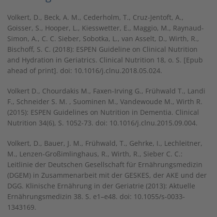
Volkert, D., Beck, A. M., Cederholm, T., Cruz-Jentoft, A.,
Goisser, S., Hooper, L., Kiesswetter, E., Maggio, M., Raynaud-
Simon, A., C. C. Sieber, Sobotka, L., van Asselt, D., Wirth, R.,
Bischoff, S. C. (2018): ESPEN Guideline on Clinical Nutrition
and Hydration in Geriatrics. Clinical Nutrition 18, o. S. [Epub
ahead of print]. doi: 10.1016/j.clnu.2018.05.024.
Volkert D., Chourdakis M., Faxen-Irving G., Frühwald T., Landi
F., Schneider S. M. , Suominen M., Vandewoude M., Wirth R.
(2015): ESPEN Guidelines on Nutrition in Dementia. Clinical
Nutrition 34(6), S. 1052-73. doi: 10.1016/j.clnu.2015.09.004.
Volkert, D., Bauer, J. M., Frühwald, T., Gehrke, I., Lechleitner,
M., Lenzen-Großimlinghaus, R., Wirth, R., Sieber C. C.:
Leitlinie der Deutschen Gesellschaft für Ernährungsmedizin
(DGEM) in Zusammenarbeit mit der GESKES, der AKE und der
DGG. Klinische Ernährung in der Geriatrie (2013): Aktuelle
Ernährungsmedizin 38. S. e1–e48. doi: 10.1055/s-0033-
1343169.